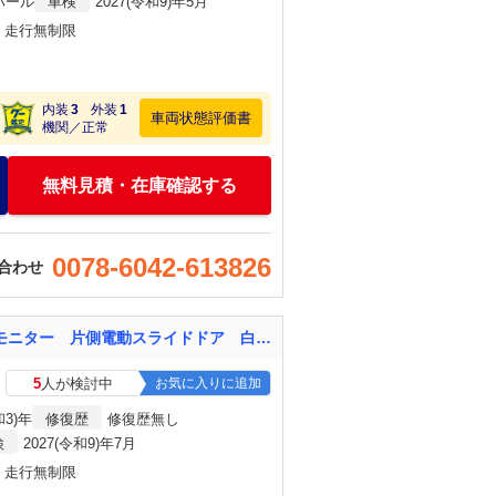
パール
車検
2027(令和9)年5月
月・走行無制限
内装
3
外装
1
車両状態評価書
機関／正常
無料見積・在庫確認する
0078-6042-613826
合わせ
Ｎ－ＢＯＸ Ｌ Ｒ９／７ スマートキー ステアリングスイッチ ＥＴＣ ナビ ＴＶ バックモニター 片側電動スライドドア 白 ホワイト 盗難防止システム 衝突安全ボディ 衝突被害軽減システム
5
人が検討中
お気に入りに追加
和3)年
修復歴
修復歴無し
検
2027(令和9)年7月
月・走行無制限