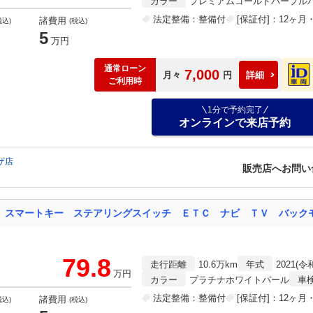
カラー
プレミアムゴールドパープル
法定整備：整備付
[保証付]：12ヶ
諸費用
税込)
(税込)
5
万円
通常ローン
7,000
月々
円
詳細
ご利用時
1分で予約完了
オンラインで来店予約
ザ店
販売店へお問い
79.8
走行距離
10.6万km
年式
2021(令
万円
カラー
プラチナホワイトパール
車
法定整備：整備付
[保証付]：12ヶ
諸費用
税込)
(税込)