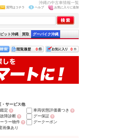
沖縄の中古車情報一覧
質問はコチラ
ヘルプ
お気に入りに追加
ピット沖縄
買取
グーバイク沖縄
0
0
証・サービス他
鑑定
車両状態評価書つき
故障診断
グー保証
ーラー物件
グークーポン
0度画像あり