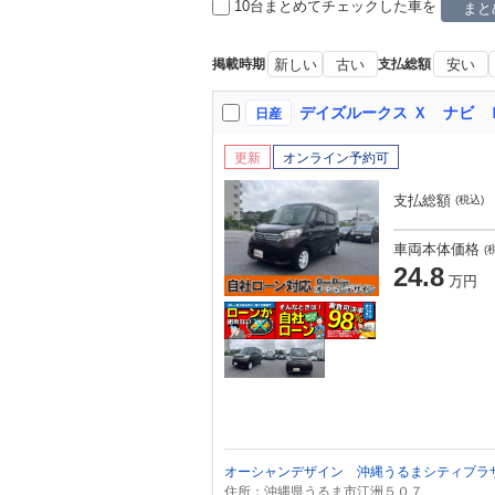
10台まとめてチェック
した車を
まと
掲載時期
新しい
古い
支払総額
安い
日産
更新
オンライン予約可
支払総額
(税込)
車両本体価格
(
24.8
万円
オーシャンデザイン 沖縄うるまシティプラ
住所：沖縄県うるま市江洲５０７