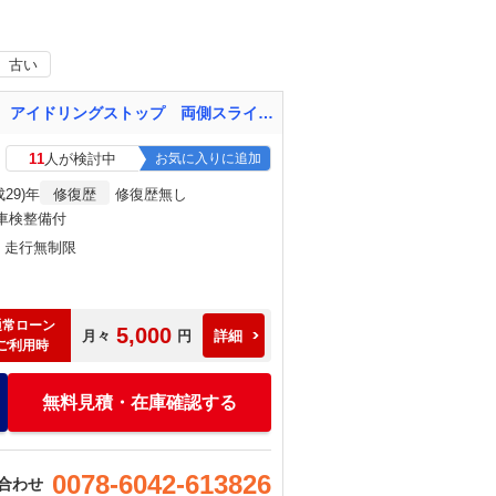
古い
デイズルークス Ｘ ナビ Ｂｌｕｅｔｏｏｔｈ スマートキー オートエアコン バックモニター アイドリングストップ 両側スライドドア 衝突被害軽減システム 衝突安全ボディ
11
人が検討中
お気に入りに追加
成29)年
修復歴
修復歴無し
車検整備付
月・走行無制限
通常ローン
5,000
月々
円
詳細
ご利用時
無料見積・在庫確認する
0078-6042-613826
合わせ