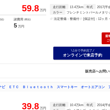
59.8
走行距離
13.4万km
年式
2017(平
万円
カラー
フレンチミントパールメタリ
法定整備：整備付
[保証付]：12ヶ
諸費用
税込)
(税込)
5
万円
通
ご
1分で予約完了
オンラインで来店予約
販売店へお問い
39.8
走行距離
10.4万km
年式
2014(平
万円