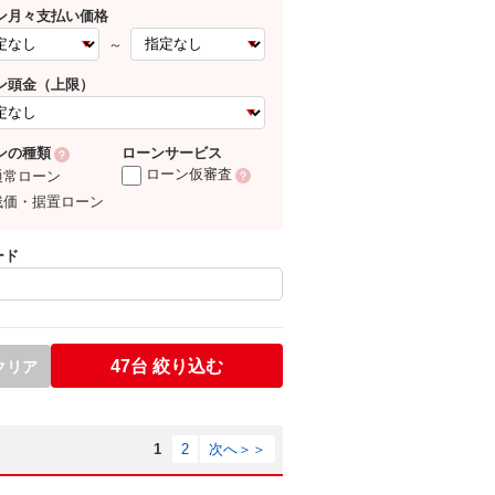
ン月々支払い価格
～
ン頭金（上限）
ローンサービス
ンの種類
ローン仮審査
通常ローン
残価・据置ローン
ード
47台
絞り込む
クリア
1
2
次へ＞＞