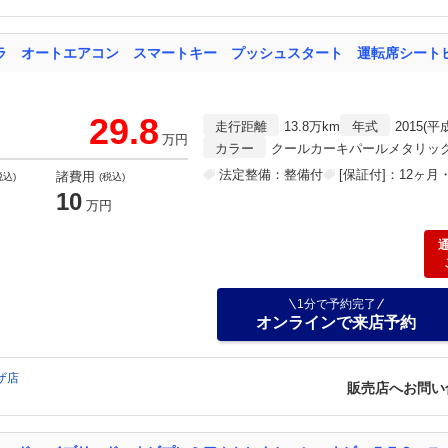
29.8
走行距離
13.8万km
年式
2015(平
万円
カラー
クールカーキパールメタリッ
法定整備：整備付
[保証付]：12ヶ
諸費用
税込)
(税込)
10
万円
1分で予約完了
オンラインで来店予約
ザ店
販売店へお問い