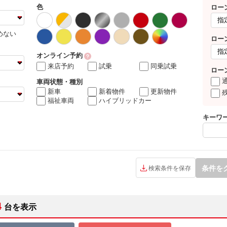
色
ロー
めない
ロー
オンライン予約
来店予約
試乗
同乗試乗
ロー
車両状態・種別
新車
新着物件
更新物件
福祉車両
ハイブリッドカー
キーワ
条件を
検索条件を保存
4
台を表示