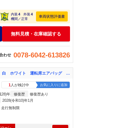
内装
4
外装
4
車両状態評価書
機関／正常
無料見積・在庫確認する
0078-6042-613826
合わせ
アクア Ｓ Ｒ１０／１ キーレス 純正ナビ バックモニター オートエアコン サンバイザー 白 ホワイト 運転席エアバッグ 助手席エアバッグ 衝突安全ボディ
1
人が検討中
お気に入りに追加
成28)年
修復歴
修復歴あり
2028(令和10)年1月
月・走行無制限