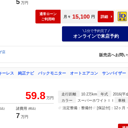
5
万円
通常ローン
15,100
月々
円
詳細
ご利用時
1分で予約完了
オンラインで来店予約
ザ店
販売店へお問い
59.8
走行距離
10.2万km
年式
2016(平
万円
カラー
スーパーホワイトＩＩ
車検
法定整備：整備付
[保証付]：12ヶ
諸費用
税込)
(税込)
7
万円