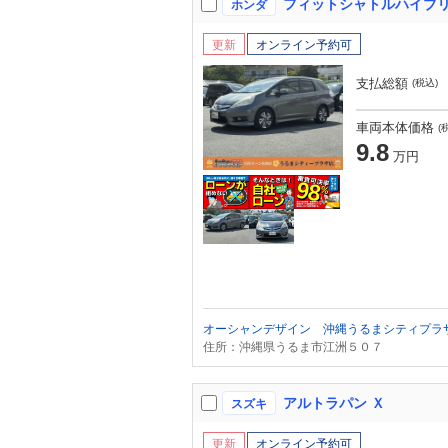
ホンダ
更新
オンライン予約可
支払総額
(税込)
車両本体価格
(
9.8
万円
オーシャンデザイン 沖縄うるまシティプラ
住所：沖縄県うるま市江洲５０７
アルトラパン Ｘ
スズキ
更新
オンライン予約可