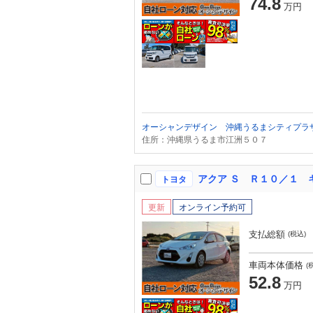
74.8
万円
オーシャンデザイン 沖縄うるまシティプラ
住所：沖縄県うるま市江洲５０７
トヨタ
更新
オンライン予約可
支払総額
(税込)
車両本体価格
(
52.8
万円