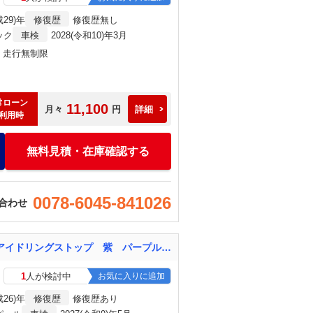
成29)年
修復歴
修復歴無し
ック
車検
2028(令和10)年3月
月・走行無制限
常ローン
11,100
月々
円
詳細
利用時
無料見積・在庫確認する
0078-6045-841026
合わせ
Ｎ－ＷＧＮカスタム Ｇ ナビ ＥＴＣ Ｂｌｕｅｔｏｏｔｈ スマートキー オートエアコン アイドリングストップ 紫 パープル 衝突安全ボディ 盗難防止システム 助手席エアバッグ
1
人が検討中
お気に入りに追加
成26)年
修復歴
修復歴あり