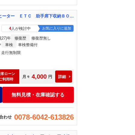
ハスラー Ｇ バックカメラ オートエアコン スマートキー プッシュスタート 運転席シートヒーター ＥＴＣ 助手席下収納ＢＯＸ 純正ホイール 運転席エアバッグ 助手席エアバッグ 盗難防止システム 衝突安全ボディ
4
人が検討中
お気に入りに追加
成27)年
修復歴
修復歴無し
ク
車検
車検整備付
月・走行無制限
通常ローン
4,000
月々
円
詳細
ご利用時
無料見積・在庫確認する
0078-6042-613826
合わせ