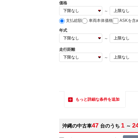
価格
～
支払総額
車両本体価格
ASKを含
年式
～
走行距離
～
もっと詳細な条件を追加
47
1
2
沖縄の中古車
台のうち
～