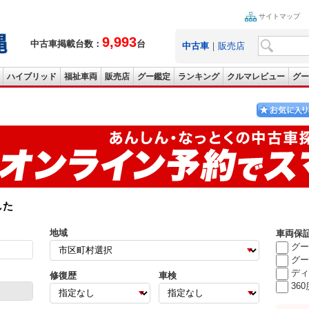
サイトマップ
9,993
中古車掲載台数：
台
中古車
｜
販売店
ハイブリッド
福祉車両
販売店
グー鑑定
ランキング
クルマレビュー
グー
した
地域
車両保
グー
グー
ディ
修復歴
車検
36