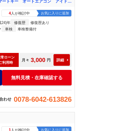
フィットシャトルハイブリッド ハイブリッド・ナビプレミアムセレクション ナビ ＥＴＣ スマートキー オートエアコン アイドリングストップ グレー 灰 衝突安全ボディ 盗難防止システム 助手席エアバッグ 運転席エアバッグ
4
人が検討中
お気に入りに追加
成24)年
修復歴
修復歴あり
ク
車検
車検整備付
通常ローン
3,000
月々
円
詳細
ご利用時
無料見積・在庫確認する
0078-6042-613826
合わせ
1
人が検討中
お気に入りに追加