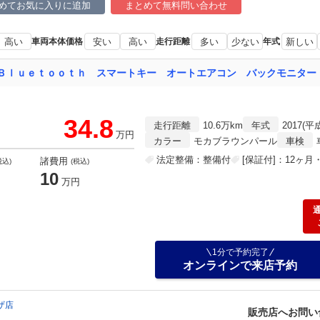
めてお気に入りに追加
まとめて無料問い合わせ
高い
車両本体価格
安い
高い
走行距離
多い
少ない
年式
新しい
34.8
走行距離
10.6万km
年式
2017(平
万円
カラー
モカブラウンパール
車検
法定整備：整備付
[保証付]：12ヶ
諸費用
税込)
(税込)
10
万円
1分で予約完了
オンラインで来店予約
ザ店
販売店へお問い