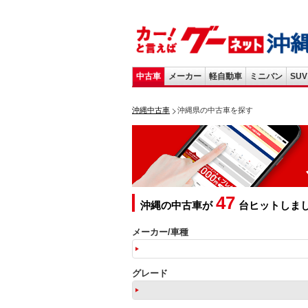
中古車
メーカー
軽自動車
ミニバン
SUV
沖縄中古車
沖縄県の中古車を探す
47
沖縄の中古車が
台ヒットしま
メーカー/車種
グレード