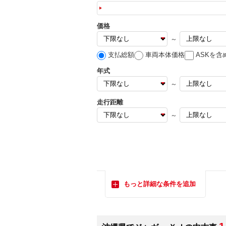
価格
～
支払総額
車両本体価格
ASKを含
年式
～
走行距離
～
もっと詳細な条件を追加