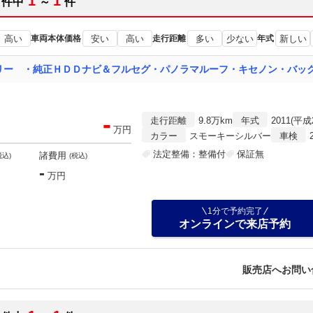
1
1
件中
～
件
高い
車両本体価格
安い
高い
走行距離
多い
少ない
年式
新しい
リー ・純正ＨＤＤナビ＆フルセグ・パノラマルーフ・キセノン・バッ
-
走行距離
9.8万km
年式
2011(平成
万円
カラー
スモーキーシルバー
車検
法定整備：整備付
保証無
諸費用
税込)
(税込)
-
万円
1分で予約完了
オンラインで来店予約
販売店へお問い