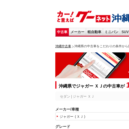
中古車
メーカー
軽自動車
ミニバン
SUV
沖縄中古車
沖縄県の中古車をこだわりの条件から
沖縄県でジャガー ＸＪの中古車が
セダン | ジャガー ＸＪ
メーカー/車種
ジャガー
ＸＪ
グレード