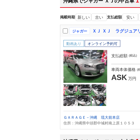
1
沖縄県でジャガー ＸＪの中古車
掲載時期
新しい
古い
支払総額
安い
ＸＪ ＸＪ ラグジュア
ジャガー
動画あり
オンライン予約可
支払総額
(税込)
車両本体価格
(
ASK
万円
ＧＡＲＡＧＥ－沖縄 琉大前本店
住所：沖縄県中頭郡中城村南上原１０５３