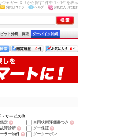
ジャガー ＸＪから探す1件中 1～1件を表示
質問はコチラ
ヘルプ
お気に入りに追加
ピット沖縄
買取
グーバイク沖縄
0
0
証・サービス他
鑑定
車両状態評価書つき
故障診断
グー保証
ーラー物件
グークーポン