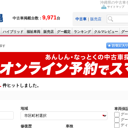
沖縄県の中古車を
サイトマップ
9,971
中古車掲載台数：
台
中古車
｜
販売店
ハイブリッド
福祉車両
販売店
グー鑑定
ランキング
クルマレビュー
グー
探す
1
件ヒットしました。
地域
車両保
グー
グー
ディ
修復歴
車検