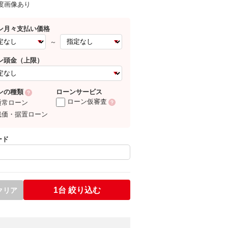
0度画像あり
ン月々支払い価格
～
ン頭金（上限）
ローンサービス
ンの種類
ローン仮審査
通常ローン
残価・据置ローン
ード
1台
絞り込む
クリア