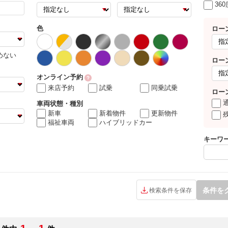
36
色
ロー
めない
ロー
オンライン予約
来店予約
試乗
同乗試乗
ロー
車両状態・種別
新車
新着物件
更新物件
福祉車両
ハイブリッドカー
キーワ
条件を
検索条件を保存