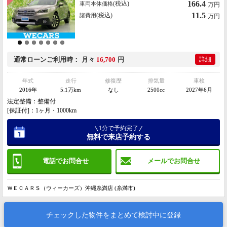
166.4
(税込)
車両本体価格
万円
11.5
(税込)
諸費用
万円
通常ローン
ご利用時
月々
16,700
円
詳細
年式
走行
修復歴
排気量
車検
2016年
5.1万km
なし
2500cc
2027年6月
法定整備：整備付
[保証付]：1ヶ月・1000km
1分で予約完了
無料で来店予約する
電話でお問合せ
メールでお問合せ
ＷＥＣＡＲＳ（ウィーカーズ）沖縄糸満店 (糸満市)
チェックした物件をまとめて検討中に登録