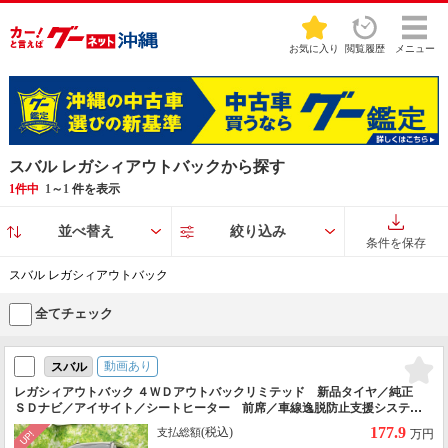
お気に入り
閲覧履歴
メニュー
スバル レガシィアウトバックから探す
1件中
1
～
1
件を表示
並べ替え
絞り込み
条件を保存
スバル レガシィアウトバック
全てチェック
動画あり
スバル
レガシィアウトバック ４ＷＤアウトバックリミテッド 新品タイヤ／純正
ＳＤナビ／アイサイト／シートヒーター 前席／車線逸脱防止支援システム
／シート フルレザー／電動バックドア／ドライブレコーダー 純正／ヘッ
177.9
(税込)
支払総額
万円
ドランプ ＬＥＤ／Ｂｌｕｅｔｏｏｔｈ接続