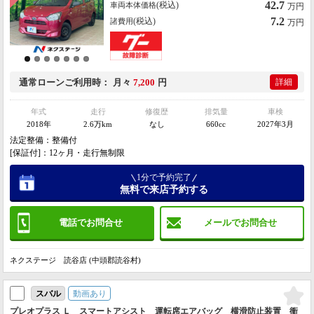
42.7
(税込)
車両本体価格
万円
7.2
(税込)
諸費用
万円
通常ローン
ご利用時
月々
7,200
円
詳細
年式
走行
修復歴
排気量
車検
2018年
2.6万km
なし
660cc
2027年3月
法定整備：整備付
[保証付]：12ヶ月・走行無制限
1分で予約完了
無料で来店予約する
電話でお問合せ
メールでお問合せ
ネクステージ 読谷店 (中頭郡読谷村)
動画あり
スバル
プレオプラス Ｌ スマートアシスト 運転席エアバッグ 横滑防止装置 衝