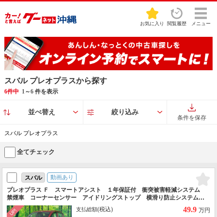
お気に入り
閲覧履歴
メニュー
スバル プレオプラスから探す
6件中
1
～
6
件を表示
並べ替え
絞り込み
条件を保存
スバル プレオプラス
全てチェック
動画あり
スバル
プレオプラス Ｆ スマートアシスト １年保証付 衝突被害軽減システム
禁煙車 コーナーセンサー アイドリングストップ 横滑り防止システム
オートハイビーム ＣＤ 盗難防止装置 ドアバイザー
49.9
(税込)
支払総額
万円