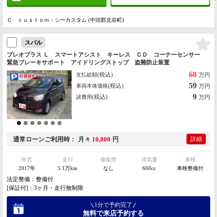
Ｃ ｃｕｓｔｏｍ－シーカスタム (中頭郡北谷町)
スバル
プレオプラス Ｌ スマートアシスト キーレス ＣＤ コーナーセンサー
緊急ブレーキサポート アイドリングストップ 盗難防止装置
68
(税込)
支払総額
万円
59
(税込)
車両本体価格
万円
9
(税込)
諸費用
万円
通常ローン
ご利用時
月々
10,800
円
詳細
年式
走行
修復歴
排気量
車検
2017年
5.1万km
なし
660cc
車検整備付
法定整備：整備付
[保証付]：3ヶ月・走行無制限
1分で予約完了
無料で来店予約する