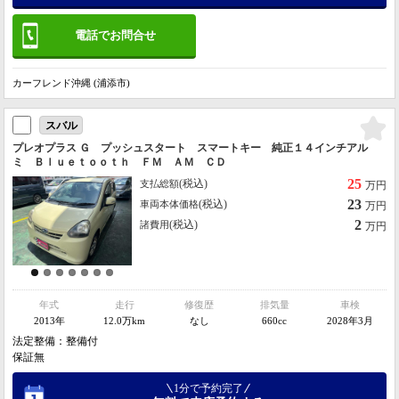
電話でお問合せ
カーフレンド沖縄 (浦添市)
スバル
プレオプラス Ｇ プッシュスタート スマートキー 純正１４インチアル
ミ Ｂｌｕｅｔｏｏｔｈ ＦＭ ＡＭ ＣＤ
25
(税込)
支払総額
万円
23
(税込)
車両本体価格
万円
2
(税込)
諸費用
万円
年式
走行
修復歴
排気量
車検
2013年
12.0万km
なし
660cc
2028年3月
法定整備：整備付
保証無
1分で予約完了