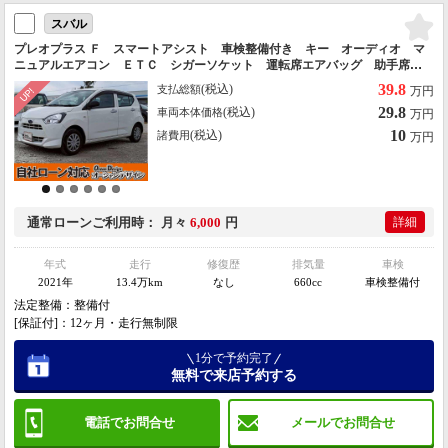
スバル
プレオプラス Ｆ スマートアシスト 車検整備付き キー オーディオ マ
ニュアルエアコン ＥＴＣ シガーソケット 運転席エアバッグ 助手席エ
アバッグ 盗難防止システム 衝突安全ボディ
39.8
(税込)
支払総額
万円
29.8
(税込)
車両本体価格
万円
10
(税込)
諸費用
万円
通常ローン
ご利用時
月々
6,000
円
詳細
年式
走行
修復歴
排気量
車検
2021年
13.4万km
なし
660cc
車検整備付
法定整備：整備付
[保証付]：12ヶ月・走行無制限
1分で予約完了
無料で来店予約する
電話でお問合せ
メールでお問合せ