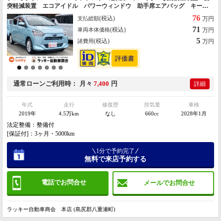
突軽減装置 エコアイドル パワーウィンドウ 助手席エアバッグ キーレ
スキー パワーステアリング パーキングセンサー 盗難警報装置 マニュ
76
(税込)
支払総額
万円
アルエアコン 衝突安全ボディ
71
(税込)
車両本体価格
万円
5
(税込)
諸費用
万円
通常ローン
ご利用時
月々
7,400
円
詳細
年式
走行
修復歴
排気量
車検
2019年
4.5万km
なし
660cc
2028年1月
法定整備：整備付
[保証付]：3ヶ月・5000km
1分で予約完了
無料で来店予約する
電話でお問合せ
メールでお問合せ
ラッキー自動車商会 本店 (島尻郡八重瀬町)