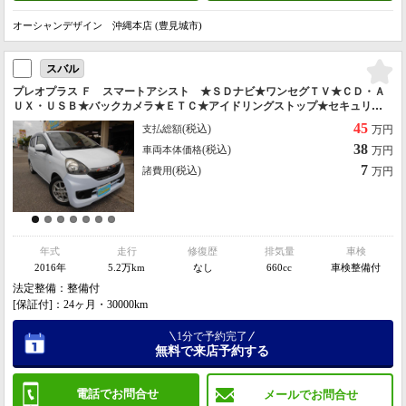
オーシャンデザイン 沖縄本店 (豊見城市)
スバル
プレオプラス Ｆ スマートアシスト ★ＳＤナビ★ワンセグＴＶ★ＣＤ・Ａ
ＵＸ・ＵＳＢ★バックカメラ★ＥＴＣ★アイドリングストップ★セキュリテ
ィアラーム★レーダーブレーキサポート★横滑り防止★格納ミラー★光軸調
45
(税込)
支払総額
万円
整
38
(税込)
車両本体価格
万円
7
(税込)
諸費用
万円
年式
走行
修復歴
排気量
車検
2016年
5.2万km
なし
660cc
車検整備付
法定整備：整備付
[保証付]：24ヶ月・30000km
1分で予約完了
無料で来店予約する
電話でお問合せ
メールでお問合せ