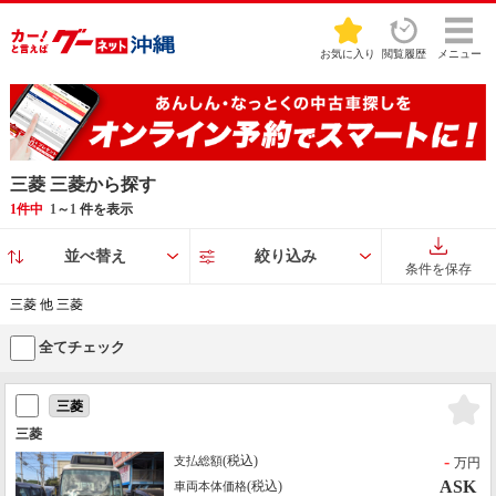
お気に入り
閲覧履歴
メニュー
三菱 三菱から探す
1件中
1
～
1
件を表示
並べ替え
絞り込み
条件を保存
三菱 他 三菱
全てチェック
三菱
三菱
-
(税込)
支払総額
万円
ASK
(税込)
車両本体価格