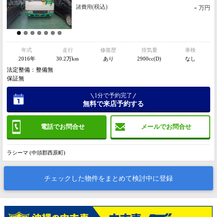
-
(税込)
諸費用
万円
年式
走行
修復歴
排気量
車検
2016年
30.2万km
あり
2900cc(D)
なし
法定整備：整備無
保証無
1分で予約完了
無料で来店予約する
電話でお問合せ
メールでお問合せ
ラシーマ (中頭郡西原町)
チェックした物件をまとめて検討中に登録