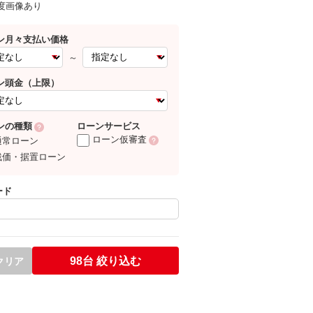
0度画像あり
ン月々支払い価格
～
ン頭金（上限）
ローンサービス
ンの種類
ローン仮審査
通常ローン
残価・据置ローン
ード
98台
絞り込む
クリア