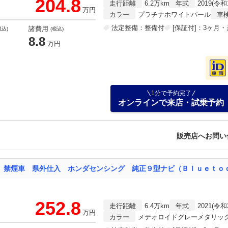
204.8
走行距離
6.2万km
年式
2019(令和
万円
カラー
プラチナホワイトパール
車
法定整備：整備付
[保証付]：3ヶ月
諸費用
税込)
(税込)
8.8
万円
1分で予約完了
オンラインで来店・試乗予約
販売店へお問い
252.8
走行距離
6.4万km
年式
2021(令和
万円
カラー
メテオロイドグレーメタリッ