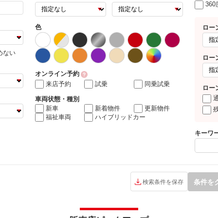
36
色
ロー
めない
ロー
オンライン予約
来店予約
試乗
同乗試乗
ロー
車両状態・種別
新車
新着物件
更新物件
福祉車両
ハイブリッドカー
キーワ
条件を
検索条件を保存