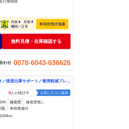
・走行無制限
内装
4
外装
4
車両状態評価書
機関／正常
無料見積・在庫確認する
0078-6043-636626
合わせ
ヴェゼル ｅ：ＨＥＶ Ｚ ホンダコネクトディスプレイ／全周囲モニター／プレミアムオーディオ／後退出庫サポート／衝突軽減ブレーキ／追従式クルーズコントロール／レーンキープ／ブラインドスポットモニター／電動リアゲート
0
人が検討中
お気に入りに追加
3)年
修復歴
修復歴無し
車検
車検整備付
000km