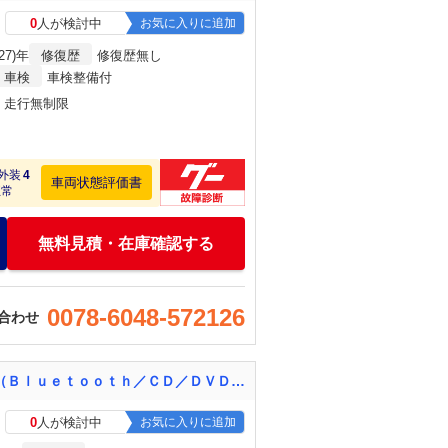
0
人が検討中
お気に入りに追加
27)年
修復歴
修復歴無し
車検
車検整備付
月・走行無制限
外装
4
車両状態評価書
正常
無料見積・在庫確認する
0078-6048-572126
合わせ
ヴェゼル ハイブリッドＺ・ホンダセンシング 禁煙車 県外仕入 ホンダセンシング 純正ナビ（Ｂｌｕｅｔｏｏｔｈ／ＣＤ／ＤＶＤ／ＡＭ／ＦＭ／フルセグＴＶ） バックカメラ ドライブレコーダー（前後） ビルトインＥＴＣ シートヒーター（Ｄ／Ｎ席）
0
人が検討中
お気に入りに追加