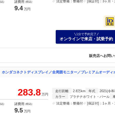
法定整備：整備付
[保証付]：3ヶ月
諸費用
税込)
(税込)
9.4
万円
1分で予約完了
オンラインで来店・試乗予約
販売店へお問い
283.8
走行距離
2.8万km
年式
2021(令和
万円
カラー
プラチナホワイト・パール
法定整備：整備付
[保証付]：1ヶ月・1
諸費用
税込)
(税込)
9.5
万円