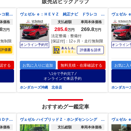
販売店ピックアップ
ヴェゼル ｅ：ＨＥＶＺ 純正ナビ ドラレコ前 スマートキー ＥＴＣ リアカメラ カーナビ ＴＶ フロアマット ドアバイザー 防錆済 追従式クルーズコントロール コーナーセンサ 衝突軽減Ｂ 電動リヤゲート バックカメラ付
ヴェゼル ｅ：ＨＥＶＺ 純正ナビ ドラレコ スマートキー ＥＴＣ リアカメラ カーナビ オーディオＣＤ ＴＶ フロアマット ドアバイザー 防錆済 内地仕入れ クリアランスソナ－ パワートランク ＬＫＡＳ 追従 地上デジタル
体価格
支払総額
車両本体価格
8
285.6
269.8
万円
万円
万円
法定整備：整備付
行無制限
[保証付]：12ヶ月・走行無制限
オンライン予約可
オンライン
態評価書
評価書を請求
認する
お気に入りに追加
無料見積・在庫確認する
お気に入
1分で予約完了
オンラインで来店予約
ホンダカーズ沖縄 北谷店
ホンダカー
おすすめグー鑑定車
ヴェゼル ｅ：ＨＥＶ Ｚ １年保証付 ＳＤナビ バックカメラ 衝突被害軽減システム 禁煙車 ハーフレザーシート コーナーセンサー スマートキー ＬＥＤヘッド ＥＴＣ 純正１８インチアルミ 車線逸脱警報 オートライト
ヴェゼル ハイブリッドＺ・ホンダセンシング １年保証付 リヤモニター 純正ナビ バックカメラ 衝突被害軽減システム レーダークルーズ 禁煙車 ハーフレザーシート スマートキー ＬＥＤヘッド ビルトインＥＴＣ 純正１７インチアルミ 車線逸脱警報
体価格
支払総額
車両本体価格