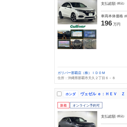
支払総額
(税込)
車両本体価格
(
196
万円
ガリバー那覇店（株）ＩＤＯＭ
住所：沖縄県那覇市天久２丁目６－８
ホンダ
新着
オンライン予約可
支払総額
(税込)