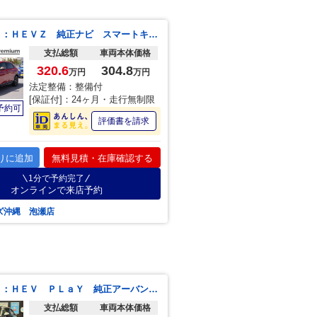
ヴェゼル ｅ：ＨＥＶＺ 純正ナビ スマートキー、ＥＴＣ、リアカメラ、カーナビ、オーディオＣＤ、ＴＶ、フロアマット 防錆済 内地仕入れ スマートキー＆プッシュスタート サイドＳＲＳ オートテールゲート 地デジ Ｂカメ Ｃソナー
支払総額
車両本体価格
320.6
304.8
万円
万円
法定整備：整備付
[保証付]：24ヶ月・走行無制限
予約可
評価書を請求
りに追加
無料見積・在庫確認する
1分で予約完了
オンラインで来店予約
ズ沖縄 泡瀬店
ヴェゼル ｅ：ＨＥＶ ＰＬａＹ 純正アーバンスタイルエアロ ９インチ Ｈｏｎｄａ ＣＯＮＮＥＣＴディスプレイ ＥＴＣ クリアランスソナー パワーバックドア クルーズコントロール ステアリングヒーター シートヒーター ＢＳＭ
支払総額
車両本体価格