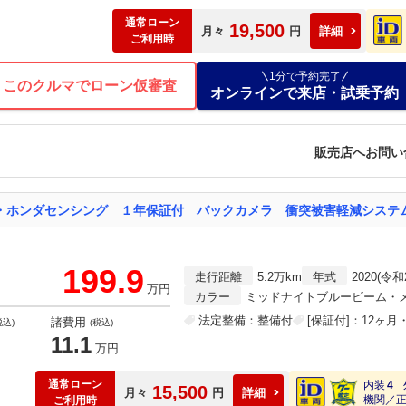
通常ローン
19,500
月々
円
詳細
ご利用時
1分で予約完了
このクルマでローン仮審査
オンラインで来店・試乗予約
販売店へお問い
199.9
走行距離
5.2万km
年式
2020(令和
万円
カラー
ミッドナイトブルービーム・
法定整備：整備付
[保証付]：12ヶ
諸費用
税込)
(税込)
11.1
万円
通常ローン
内装
4
15,500
月々
円
詳細
機関／
ご利用時