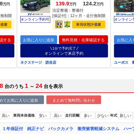
9
139.9
124.2
万円
万円
万円
法定整備：整備付
行無制限
[保証付]：12ヶ月・走行無制限
オンライン予約可
オンライン
評価書
車両状態評価書
認する
お気に入りに追加
無料見積・在庫確認する
お気に入
1分で予約完了
オンラインで来店予約
ネクステージ 読谷店
ユーポス 
8
1
24
台のうち
～
台を表示
めてお気に入りに追加
まとめて無料問い合わせ
高い
車両本体価格
安い
高い
走行距離
多い
少ない
年式
新しい