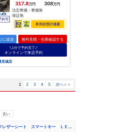
317.8
308
万円
万円
法定整備：整備無
保証無
予約可
車両状態評価書
りに追加
無料見積・在庫確認する
1分で予約完了
オンラインで来店予約
豊見城店
1
2
3
4
5
次へ＞＞
古い
ヴェゼル ハイブリッドＺ １年保証付 純正ナビ バックカメラ 衝突被害軽減システム ハーフレザーシート スマートキー ＬＥＤヘッド ＥＴＣ クルコン 純正１７インチアルミ オートライト デュアルエアコン Ｂｌｕｅｔｏｏｔｈ