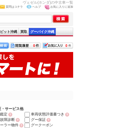
ヴェゼル(ホンダ)の中古車一覧
質問はコチラ
ヘルプ
お気に入りに追加
ピット沖縄
買取
グーバイク沖縄
0
0
証・サービス他
鑑定
車両状態評価書つき
故障診断
グー保証
ーラー物件
グークーポン