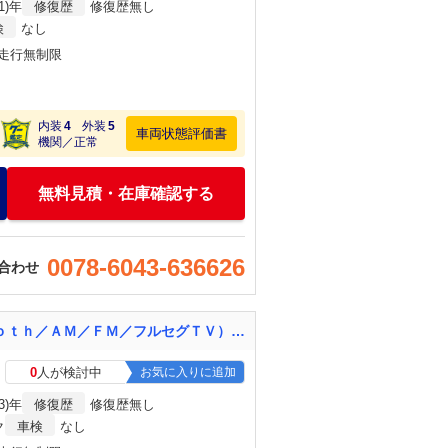
1)年
修復歴
修復歴無し
検
なし
・走行無制限
内装
4
外装
5
車両状態評価書
機関／正常
無料見積・在庫確認する
0078-6043-636626
合わせ
ヴェゼル ｅ：ＨＥＶ Ｚ 禁煙車 県外仕入 ホンダセンシング 純正９型ナビ（Ｂｌｕｅｔｏｏｔｈ／ＡＭ／ＦＭ／フルセグＴＶ） バックカメラ ビルトインＥＴＣ２．０ ブライインドスポットモニター 電動リアゲート コーナーセンサー
0
人が検討中
お気に入りに追加
3)年
修復歴
修復歴無し
ク
車検
なし