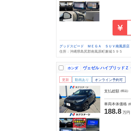
グッドスピード ＭＥＧＡ ＳＵＶ南風原店
住所：沖縄県島尻郡南風原町兼城５９５
ホンダ
更新
動画あり
オンライン予約可
支払総額
(税込)
車両本体価格
(
188.8
万円