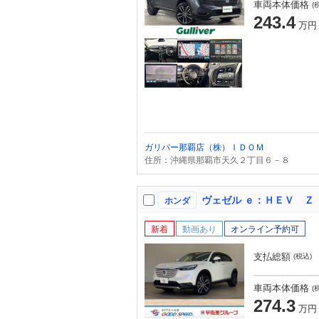
車両本体価格
(
243.4
万円
ガリバー那覇店（株）ＩＤＯＭ
住所：沖縄県那覇市天久２丁目６－８
ホンダ
新着
動画あり
オンライン予約可
支払総額
(税込)
車両本体価格
(
274.3
万円