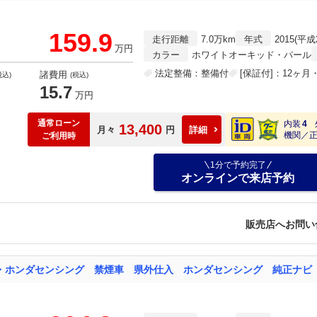
159.9
走行距離
7.0万km
年式
2015(平成
万円
カラー
ホワイトオーキッド・パール
法定整備：整備付
[保証付]：12ヶ
諸費用
税込)
(税込)
15.7
万円
通常ローン
内装
4
13,400
月々
円
詳細
機関／
ご利用時
1分で予約完了
オンラインで来店予約
販売店へお問い