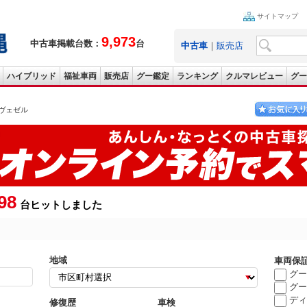
サイトマップ
9,973
中古車掲載台数：
台
中古車
｜
販売店
ハイブリッド
福祉車両
販売店
グー鑑定
ランキング
クルマレビュー
グー
ヴェゼル
98
台ヒットしました
地域
車両保
グー
グー
ディ
修復歴
車検