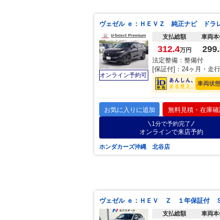
支払総額
車両本
312.4
299.
万円
法定整備：整備付
[保証付]：24ヶ月・走
オンライン予約可
車両状
お気に入りに追加
無料見積・在庫確
1分で予約完了
オンラインで来店予約
ホンダカーズ沖縄 北谷店
支払総額
車両本