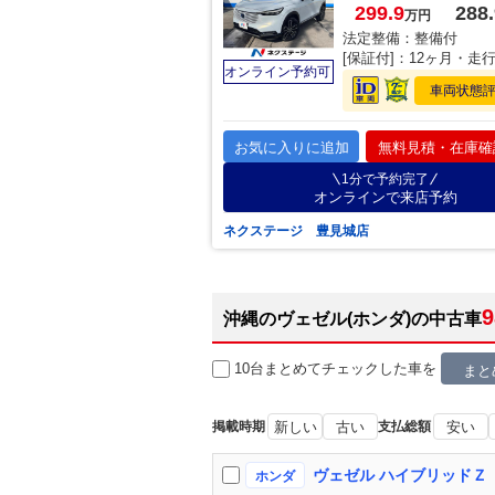
299.9
288.
万円
法定整備：整備付
[保証付]：12ヶ月・走
オンライン予約可
車両状態
お気に入りに追加
無料見積・在庫確
1分で予約完了
オンラインで来店予約
ネクステージ 豊見城店
9
沖縄のヴェゼル(ホンダ)の中古車
10台まとめてチェック
した車を
まと
掲載時期
新しい
古い
支払総額
安い
ホンダ