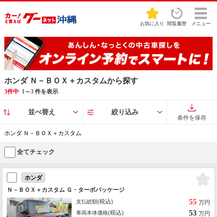
お気に入り
閲覧履歴
メニュー
ホンダ Ｎ－ＢＯＸ＋カスタムから探す
3件中
1
～
3
件を表示
並べ替え
絞り込み
条件を保存
ホンダ Ｎ－ＢＯＸ＋カスタム
全てチェック
ホンダ
Ｎ－ＢＯＸ＋カスタム Ｇ・ターボパッケージ
55
(税込)
支払総額
万円
53
(税込)
車両本体価格
万円