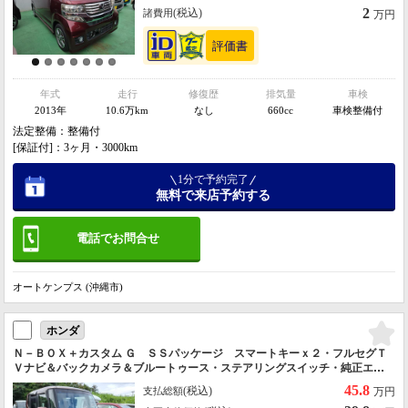
2
(税込)
諸費用
万円
年式
走行
修復歴
排気量
車検
2013年
10.6万km
なし
660cc
車検整備付
法定整備：整備付
[保証付]：3ヶ月・3000km
1分で予約完了
無料で来店予約する
電話でお問合せ
オートケンプス (沖縄市)
ホンダ
Ｎ－ＢＯＸ＋カスタム Ｇ ＳＳパッケージ スマートキーｘ２・フルセグＴ
Ｖナビ＆バックカメラ＆ブルートゥース・ステアリングスイッチ・純正エア
ロ＆アルミ＆フォグ・リヤ天井スピーカー・記録簿＆取説・禁煙車
45.8
(税込)
支払総額
万円