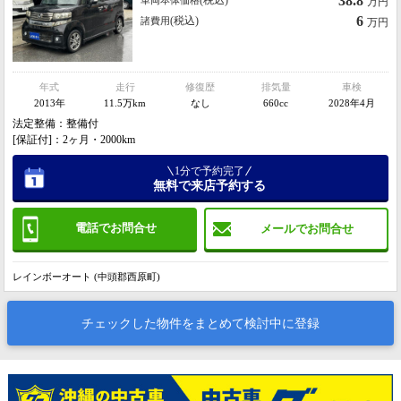
38.8
(税込)
車両本体価格
万円
6
(税込)
諸費用
万円
年式
走行
修復歴
排気量
車検
2013年
11.5万km
なし
660cc
2028年4月
法定整備：整備付
[保証付]：2ヶ月・2000km
1分で予約完了
無料で来店予約する
電話でお問合せ
メールでお問合せ
レインボーオート (中頭郡西原町)
チェックした物件をまとめて検討中に登録