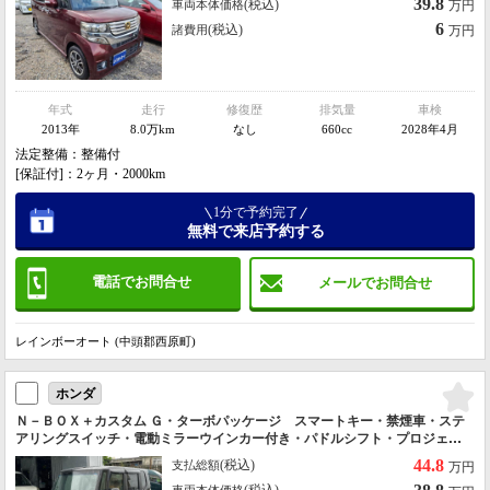
39.8
(税込)
車両本体価格
万円
6
(税込)
諸費用
万円
年式
走行
修復歴
排気量
車検
2013年
8.0万km
なし
660cc
2028年4月
法定整備：整備付
[保証付]：2ヶ月・2000km
1分で予約完了
無料で来店予約する
電話でお問合せ
メールでお問合せ
レインボーオート (中頭郡西原町)
ホンダ
Ｎ－ＢＯＸ＋カスタム Ｇ・ターボパッケージ スマートキー・禁煙車・ステ
アリングスイッチ・電動ミラーウインカー付き・パドルシフト・プロジェク
ターヘッドライト・バックカメラ・ブルートゥース・スペアキー有り・ター
44.8
(税込)
支払総額
万円
ボ車！