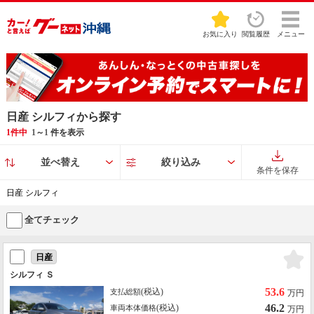
お気に入り
閲覧履歴
メニュー
日産 シルフィから探す
1件中
1
～
1
件を表示
並べ替え
絞り込み
条件を保存
日産 シルフィ
全てチェック
日産
シルフィ Ｓ
53.6
(税込)
支払総額
万円
46.2
(税込)
車両本体価格
万円