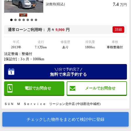
7.4
(税込)
諸費用
万円
通常ローン
ご利用時
月々
9,900
円
詳細
年式
走行
修復歴
排気量
車検
2013年
7.1万km
あり
1800cc
車検整備付
法定整備：整備付
[保証付]：3ヶ月・1000km
1分で予約完了
無料で来店予約する
電話でお問合せ
メールでお問合せ
ＳＵＮ Ｍ Ｓｅｒｖｉｃｅ リージョン北中店 (中頭郡北中城村)
チェックした物件をまとめて検討中に登録