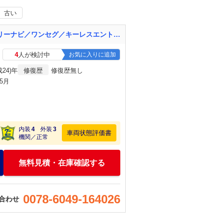
古い
プロボックスバン ＤＸコンフォートパッケージ ＡＣ／パワステ／デュアルエアバッ／ク／メモリーナビ／ワンセグ／キーレスエントリー／ＥＴＣ／ＡＢＳ／運転席エアバッグ／バックモニター
4
人が検討中
お気に入りに追加
成24)年
修復歴
修復歴無し
年5月
内装
4
外装
3
車両状態評価書
機関／正常
無料見積・在庫確認する
0078-6049-164026
合わせ