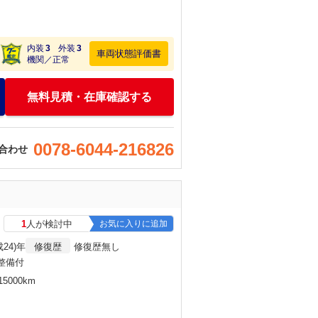
内装
3
外装
3
車両状態評価書
機関／正常
無料見積・在庫確認する
0078-6044-216826
合わせ
1
人が検討中
お気に入りに追加
成24)年
修復歴
修復歴無し
整備付
5000km