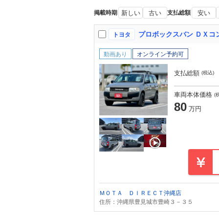
掲載時期
新しい
古い
支払総額
安い
トヨタ
動画あり
オンライン予約可
支払総額
(税込)
車両本体価格
(
80
万円
ＭＯＴＡ ＤＩＲＥＣＴ沖縄店
住所：沖縄県豊見城市豊崎３－３５