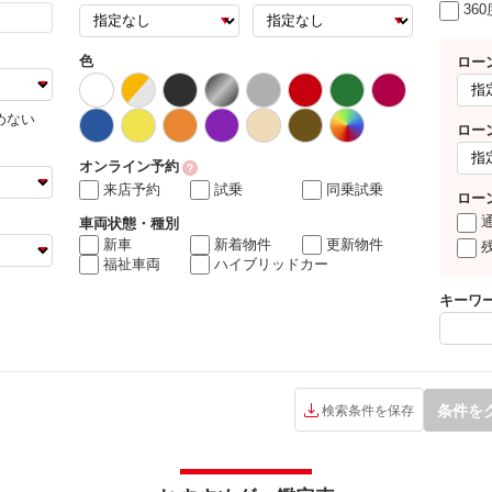
36
色
ロー
めない
ロー
オンライン予約
来店予約
試乗
同乗試乗
ロー
車両状態・種別
新車
新着物件
更新物件
福祉車両
ハイブリッドカー
キーワ
条件を
検索条件を保存