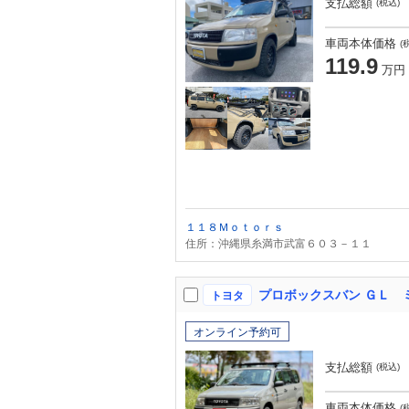
支払総額
(税込)
車両本体価格
(
119.9
万円
１１８Ｍｏｔｏｒｓ
住所：沖縄県糸満市武富６０３－１１
プロボックスバン ＧＬ 
トヨタ
オンライン予約可
支払総額
(税込)
車両本体価格
(