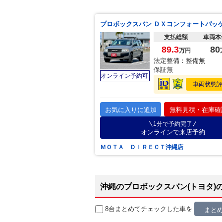
支払総額
車両本
89.3
80
万円
法定整備：整備無
保証無
オンライン予約可
車両状態
お気に入りに追加
無料見積・在庫確
1分で予約完了
オンラインで来店予約
ＭＯＴＡ ＤＩＲＥＣＴ沖縄店
沖縄のプロボックスバン(トヨタ)
8台まとめてチェック
した車を
まと