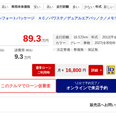
高い
車両本体価格
安い
高い
走行距離
多い
少ない
年式
新しい
89.3
走行距離
16.5万km
年式
2012(平
万円
カラー
グレー
車検
2027(令和9)
法定整備：整備無
保証無
諸費用
税込)
(税込)
9.3
万円
通常ローン
16,800
月々
円
詳細
ご利用時
1分で予約完了
このクルマでローン仮審査
オンラインで来店予約
販売店へお問い