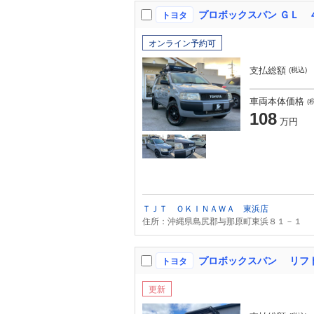
トヨタ
オンライン予約可
支払総額
(税込)
車両本体価格
(
108
万円
ＴＪＴ ＯＫＩＮＡＷＡ 東浜店
住所：沖縄県島尻郡与那原町東浜８１－１
プロボックスバン リフ
トヨタ
更新