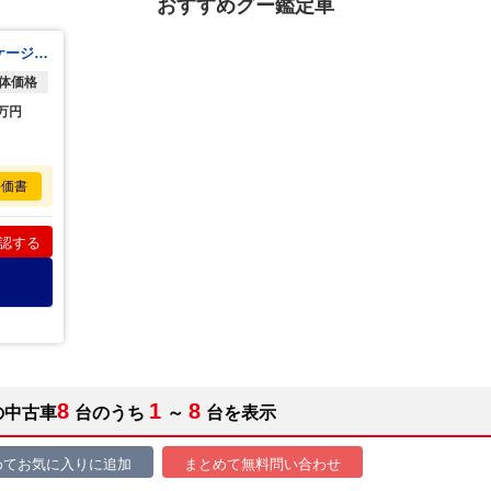
おすすめグー鑑定車
プロボックスバン ＤＸコンフォートパッケージ ＡＣ／パワステ／デュアルエアバッ／ク／メモリーナビ／ワンセグ／キーレスエントリー／ＥＴＣ／ＡＢＳ／運転席エアバッグ／バックモニター
体価格
万円
評価書
認する
8
1
8
の中古車
台のうち
～
台を表示
めてお気に入りに追加
まとめて無料問い合わせ