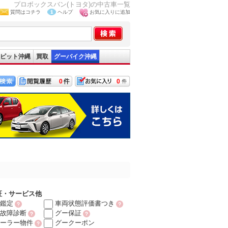
プロボックスバン(トヨタ)の中古車一覧
質問はコチラ
ヘルプ
お気に入りに追加
ピット沖縄
買取
グーバイク沖縄
0
0
証・サービス他
鑑定
車両状態評価書つき
故障診断
グー保証
ーラー物件
グークーポン