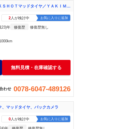
プロボックスバン ＧＬ ４ＷＤ／オールＰ／リフトアップ／社外ホイール＆ＭＡＸＸＩ ＢＵＣＫＳＨＯＴマッドタイヤ／ＹＡＫＩＭＡルーフキャリア／ディスプレイオーディオ／バックカメラ／ＥＴＣ／前席パワーウィンドウ／電格ミラー
2
人が検討中
お気に入りに追加
成23)年
修復歴
修復歴無し
000km
無料見積・在庫確認する
0078-6047-489126
合わせ
ク、マッドタイヤ、バックカメラ
0
人が検討中
お気に入りに追加
24)年
修復歴
修復歴無し