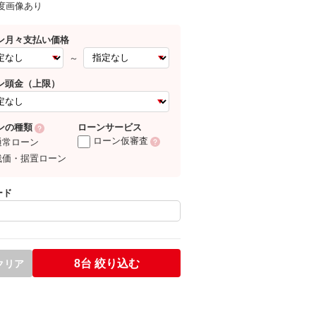
0度画像あり
ン月々支払い価格
～
ン頭金（上限）
ローンサービス
ンの種類
ローン仮審査
通常ローン
残価・据置ローン
ード
8台
絞り込む
クリア