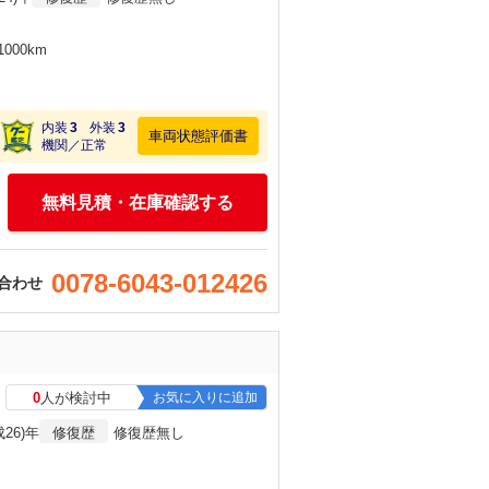
000km
内装
3
外装
3
車両状態評価書
機関／正常
無料見積・在庫確認する
0078-6043-012426
合わせ
0
人が検討中
お気に入りに追加
成26)年
修復歴
修復歴無し