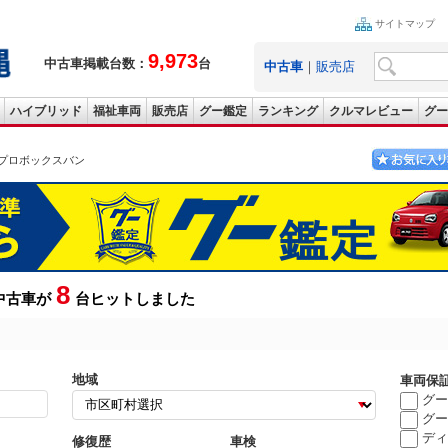
サイトマップ
9,973
中古車掲載台数：
台
中古車
｜
販売店
ハイブリッド
福祉車両
販売店
グー鑑定
ランキング
クルマレビュー
グー
プロボックスバン
8
中古車が
台ヒットしました
地域
車両保
グー
グー
ディ
修復歴
車検