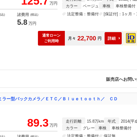
125.7
万円
カラー
ベージュ
車検
車検整備付
法定整備：整備付
[保証付]：1ヶ月・1
諸費用
税込)
(税込)
5.8
万円
通常ローン
22,700
月々
円
詳細
ご利用時
販売店へお問い
ミラー型バックカメラ／ＥＴＣ／Ｂｌｕｅｔｏｏｔｈ／ ＣＤ
89.3
走行距離
15.8万km
年式
2014(平
万円
カラー
グレー
車検
車検整備付
法定整備：整備付
保証無
諸費用
税込)
(税込)