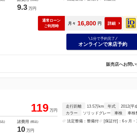
9.3
万円
通常ローン
16,800
月々
円
詳細
ご利用時
1分で予約完了
オンラインで来店予約
販売店へお問い
119
走行距離
13.5万km
年式
2012(平
万円
カラー
ソリッドグレー
車検
車検
法定整備：整備付
[保証付]：6ヶ月・1
諸費用
税込)
(税込)
10
万円