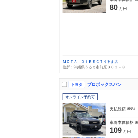
80
万円
ＭＯＴＡ ＤＩＲＥＣＴうるま店
住所：沖縄県うるま市前原３０３－８
プロボックスバン
トヨタ
オンライン予約可
支払総額
(税込)
車両本体価格
(
109
万円