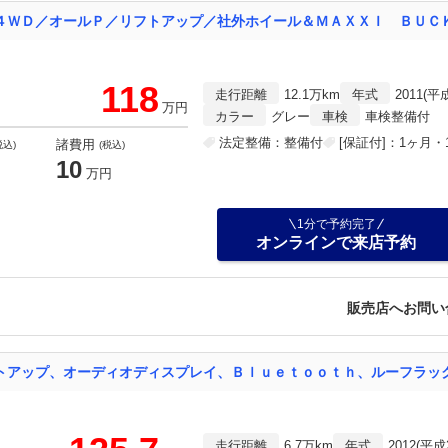
118
走行距離
12.1万km
年式
2011(平
万円
カラー
グレー
車検
車検整備付
法定整備：整備付
[保証付]：1ヶ月・1
諸費用
税込)
(税込)
10
万円
1分で予約完了
オンラインで来店予約
販売店へお問い
トアップ、オーディオディスプレイ、Ｂｌｕｅｔｏｏｔｈ、ルーフラッ
走行距離
6.7万km
年式
2012(平成