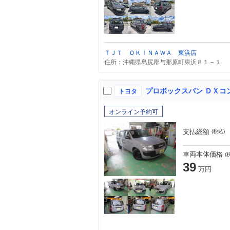
ＴＪＴ ＯＫＩＮＡＷＡ 東浜店
住所：沖縄県島尻郡与那原町東浜８１－１
プロボックスバン ＤＸコ
トヨタ
オンライン予約可
支払総額
(税込)
車両本体価格
(
39
万円