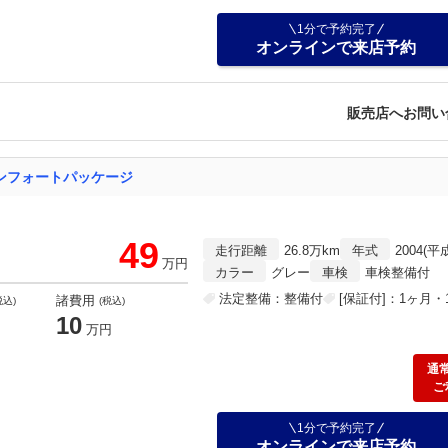
1分で予約完了
オンラインで来店予約
販売店へお問い
ンフォートパッケージ
49
走行距離
26.8万km
年式
2004(平
万円
カラー
グレー
車検
車検整備付
法定整備：整備付
[保証付]：1ヶ月・1
諸費用
税込)
(税込)
10
万円
通
ご
1分で予約完了
オンラインで来店予約