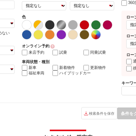
36
色
ロー
めない
ロー
オンライン予約
来店予約
試乗
同乗試乗
ロー
車両状態・種別
新車
新着物件
更新物件
福祉車両
ハイブリッドカー
キーワ
条件を
検索条件を保存