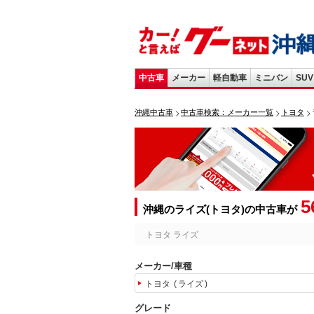
中古車
メーカー
軽自動車
ミニバン
SUV
沖縄中古車
中古車検索：メーカー一覧
トヨタ
5
沖縄のライズ(トヨタ)の中古車が
トヨタ ライズ
メーカー/車種
トヨタ
ライズ
グレード