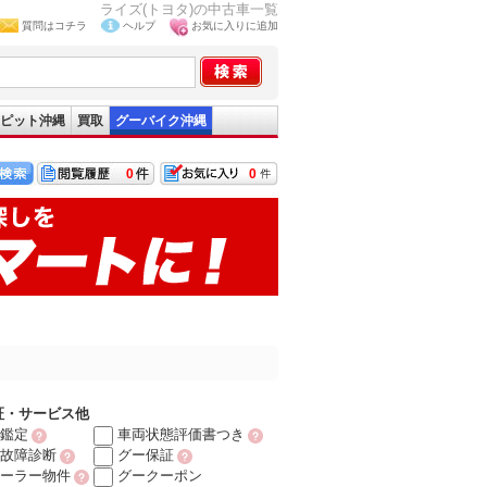
ライズ(トヨタ)の中古車一覧
質問はコチラ
ヘルプ
お気に入りに追加
ピット沖縄
買取
グーバイク沖縄
0
0
証・サービス他
鑑定
車両状態評価書つき
故障診断
グー保証
ーラー物件
グークーポン