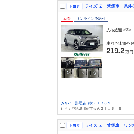
トヨタ
新着
オンライン予約可
支払総額
(税込)
車両本体価格
(
219.2
万円
ガリバー那覇店（株）ＩＤＯＭ
住所：沖縄県那覇市天久２丁目６－８
トヨタ