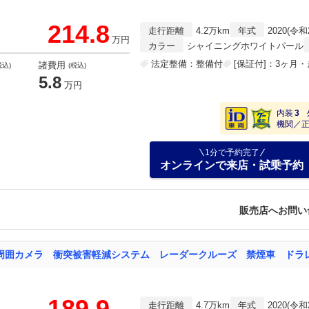
214.8
走行距離
4.2万km
年式
2020(令和
万円
カラー
シャイニングホワイトパール
法定整備：整備付
[保証付]：3ヶ月
諸費用
税込)
(税込)
5.8
万円
内装
3
機関／
1分で予約完了
オンラインで来店・試乗予約
販売店へお問い
189.9
走行距離
4.7万km
年式
2020(令和