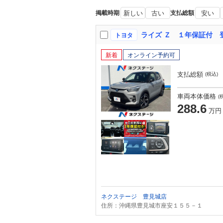
掲載時期
新しい
古い
支払総額
安い
トヨタ
新着
オンライン予約可
支払総額
(税込)
車両本体価格
(
288.6
万円
ネクステージ 豊見城店
住所：沖縄県豊見城市座安１５５－１