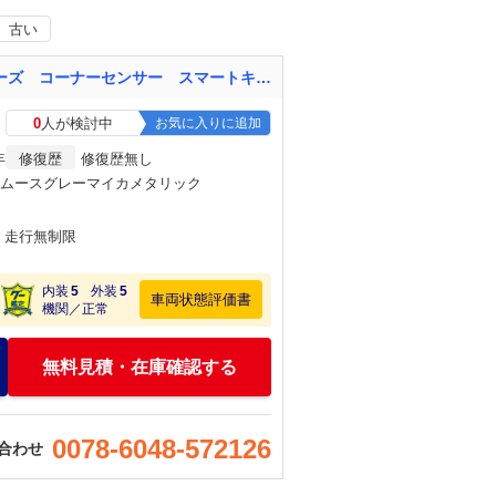
古い
ライズ Ｚ １年保証付 登録済未使用車 全周囲カメラ 衝突被害軽減システム レーダークルーズ コーナーセンサー スマートキー ＬＥＤヘッド 純正１７インチＡＷ オートハイビーム 車線逸脱警報 オートライト
0
人が検討中
お気に入りに追加
年
修復歴
修復歴無し
スムースグレーマイカメタリック
月・走行無制限
内装
5
外装
5
車両状態評価書
機関／正常
無料見積・在庫確認する
0078-6048-572126
合わせ