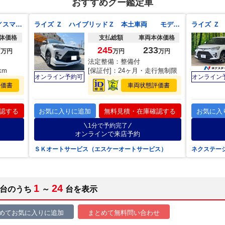
おすすめグー鑑定車
ライズ Ｘ 純正ディスプレイオーディオ／スマートアシスト／バックカメラ／アイドリングストップ機能／コーナーセンサー／オートライト／ミッションモード付ＡＴ／フルセグＴＶ／ＡｐｐｌｅＣａｒＰｌａｙ／プッシュスタート
ライズ Ｚ ハイブリッドＺ 本土車両 モデリスタＦ．Ｓ．Ｒ ＫＥＮＷＯＯＤ８インチナビ フルセグＴＶ Ｂｌｕｅｔｏｏｔｈ ＤＶＤ ＥＴＣ ドラレコ バックモニター シートヒーター ワンオーナー車両
体価格
支払総額
車両本体価格
7
245
233
万円
万円
万円
法定整備：整備付
km
[保証付]：24ヶ月・走行無制限
オンライン予約可
オンライン
評価書
車両状態評価書
認する
お気に入りに追加
無料見積・在庫確認する
お気に入
1分で予約完了
オンラインで来店予約
ＳＫオートサービス（エスケーオートサービス）
ネクステー
1
24
台のうち
～
台を表示
めてお気に入りに追加
まとめて無料問い合わせ