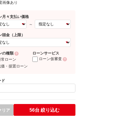
0度画像あり
ン月々支払い価格
～
ン頭金（上限）
ローンサービス
ンの種類
ローン仮審査
通常ローン
残価・据置ローン
ード
56台
絞り込む
クリア