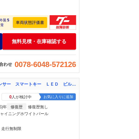
外装
5
車両状態評価書
正常
無料見積・在庫確認する
0078-6048-572126
合わせ
ライズ Ｚ １年保証付 バックカメラ 衝突被害軽減システム 禁煙車 ドラレコ コーナーセンサー スマートキー ＬＥＤ ビルトインＥＴＣ 純正１７インチＡＷ 車線逸脱警報 オートライト オートエアコン
0
人が検討中
お気に入りに追加
6)年
修復歴
修復歴無し
シャイニングホワイトパール
月・走行無制限