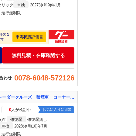
タリック
車検
2027(令和9)年1月
月・走行無制限
外装
1
車両状態評価書
正常
無料見積・在庫確認する
0078-6048-572126
合わせ
ライズ Ｚ １年保証付 全周囲カメラ 純正ディスプレイオーディオ 衝突被害軽減システム レーダークルーズ 禁煙車 コーナーセンサー スマートキー ＬＥＤヘッド ＥＴＣ 純正アルミ 車線逸脱警報 オートライト
0
人が検討中
お気に入りに追加
7)年
修復歴
修復歴無し
車検
2028(令和10)年7月
月・走行無制限