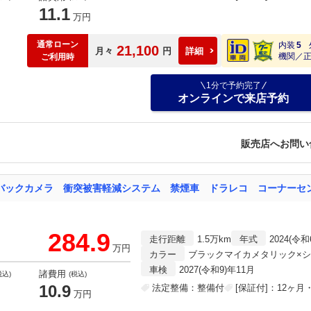
11.1
万円
通常ローン
内装
5
21,100
月々
円
詳細
機関／
ご利用時
1分で予約完了
オンラインで来店予約
販売店へお問い
284.9
走行距離
1.5万km
年式
2024(令和
万円
カラー
ブラックマイカメタリック×
車検
2027(令和9)年11月
諸費用
税込)
(税込)
10.9
法定整備：整備付
[保証付]：12ヶ
万円