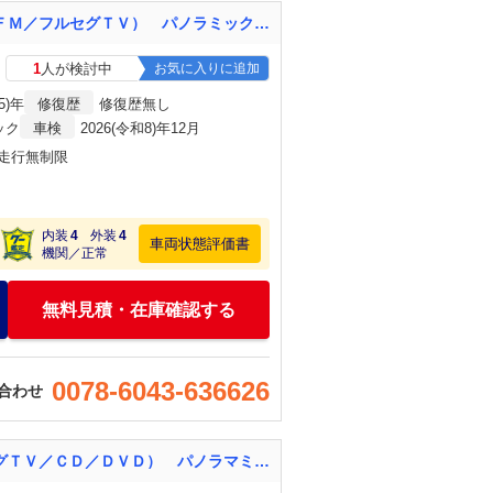
ライズ Ｚ 禁煙車 県外仕入 ワンオーナー 純正９インチナビ（Ｂｌｕｅｔｏｏｔｈ／ＡＭ，ＦＭ／フルセグＴＶ） パノラミックビューモニタ アダプティブクルーズコントロール レーンキープアシスト
1
人が検討中
お気に入りに追加
5)年
修復歴
修復歴無し
ック
車検
2026(令和8)年12月
・走行無制限
内装
4
外装
4
車両状態評価書
機関／正常
無料見積・在庫確認する
0078-6043-636626
合わせ
ライズ Ｚ 禁煙車 ワンオーナー スマートアシスト 純正ナビ（Ｂｌｕｅｔｏｏｔｈ／フルセグＴＶ／ＣＤ／ＤＶＤ） パノラマミックビューモニター ビルトインＥＴＣ ドライブレコーダー（前後） シートヒーター ＢＳＭ