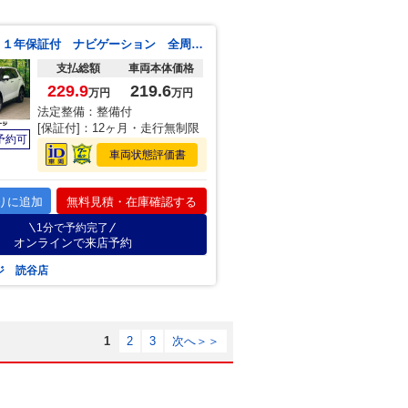
ライズ Ｚ １年保証付 ナビゲーション 全周囲カメラ 衝突軽減装置 レーダークルーズ シートヒーター ドラレコ コーナーセンサー スマートキー ＬＥＤヘッド ＥＴＣ オートライト オートエアコン １７インチＡＷ
支払総額
車両本体価格
229.9
219.6
万円
万円
法定整備：整備付
[保証付]：12ヶ月・走行無制限
予約可
車両状態評価書
りに追加
無料見積・在庫確認する
1分で予約完了
オンラインで来店予約
ジ 読谷店
1
2
3
次へ＞＞