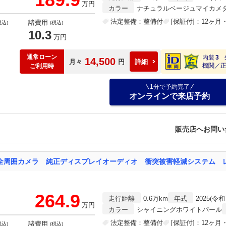
万円
カラー
ナチュラルベージュマイカメ
法定整備：整備付
[保証付]：12ヶ
諸費用
税込)
(税込)
10.3
万円
通常ローン
内装
3
14,500
月々
円
詳細
機関／
ご利用時
1分で予約完了
オンラインで来店予約
販売店へお問い
264.9
走行距離
0.6万km
年式
2025(令和
万円
カラー
シャイニングホワイトパール
法定整備：整備付
[保証付]：12ヶ
諸費用
税込)
(税込)