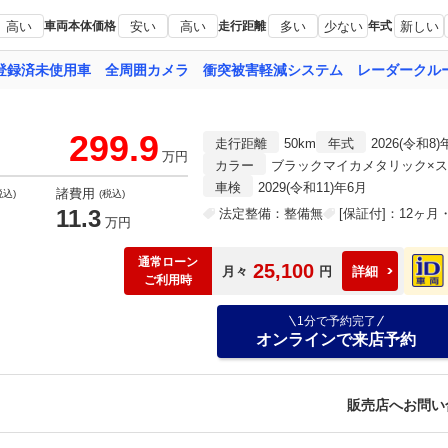
高い
車両本体価格
安い
高い
走行距離
多い
少ない
年式
新しい
299.9
走行距離
50km
年式
2026(令和8)
万円
カラー
ブラックマイカメタリック×
車検
2029(令和11)年6月
諸費用
税込)
(税込)
11.3
法定整備：整備無
[保証付]：12ヶ
万円
通常ローン
25,100
月々
円
詳細
ご利用時
1分で予約完了
オンラインで来店予約
販売店へお問い