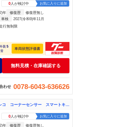
0
人が検討中
お気に入りに追加
2)年
修復歴
修復歴無し
車検
2027(令和9)年11月
・走行無制限
外装
5
車両状態評価書
正常
無料見積・在庫確認する
0078-6043-636626
合わせ
ライズ Ｚ １年保証 全周囲カメラ 衝突被害軽減システム レーダークルーズ 禁煙車 ドラレコ コーナーセンサー スマートキー ＬＥＤヘッド ビルトインＥＴＣ 純正１７インチアルミ 車線逸脱警報
0
人が検討中
お気に入りに追加
2)年
修復歴
修復歴無し