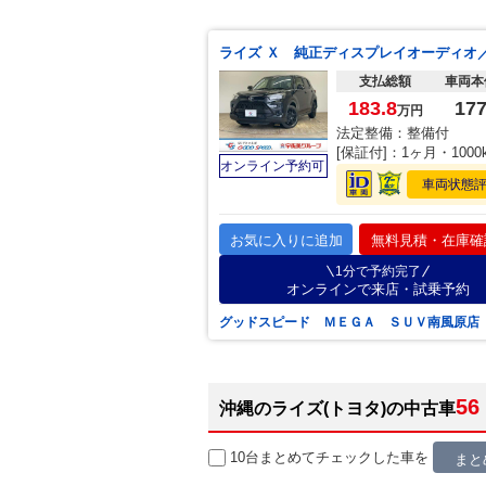
支払総額
車両本
183.8
17
万円
法定整備：整備付
[保証付]：1ヶ月・1000
オンライン予約可
車両状態
お気に入りに追加
無料見積・在庫確
1分で予約完了
オンラインで来店・試乗予約
グッドスピード ＭＥＧＡ ＳＵＶ南風原店
56
沖縄のライズ(トヨタ)の中古車
10台まとめてチェック
した車を
まと