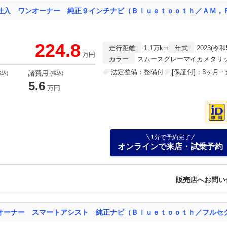
224.8
走行距離
1.1万km
年式
2023(令和
万円
カラー
スムースグレーマイカメタリ
法定整備：整備付
[保証付]：3ヶ月
諸費用
税込)
(税込)
5.6
万円
1分で予約完了
オンラインで来店・試乗予約
販売店へお問い