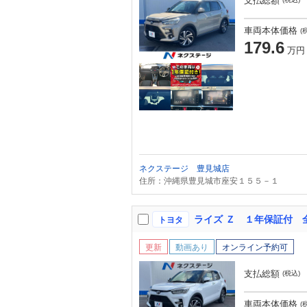
支払総額
車両本体価格
(
179.6
万円
ネクステージ 豊見城店
住所：沖縄県豊見城市座安１５５－１
トヨタ
更新
動画あり
オンライン予約可
支払総額
(税込)
車両本体価格
(