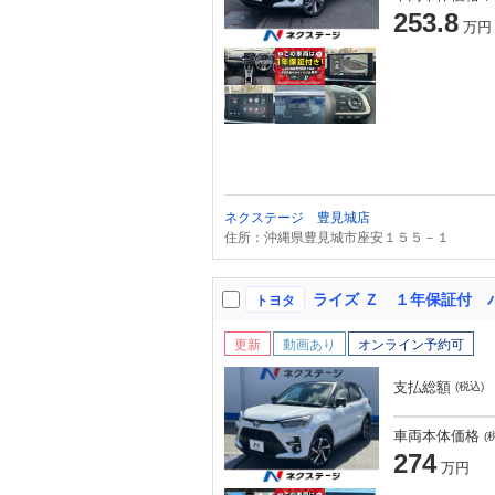
253.8
万円
ネクステージ 豊見城店
住所：沖縄県豊見城市座安１５５－１
トヨタ
更新
動画あり
オンライン予約可
支払総額
(税込)
車両本体価格
(
274
万円