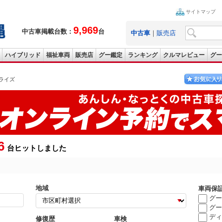
サイトマップ
9,969
中古車掲載台数：
台
中古車
｜
販売店
ハイブリッド
福祉車両
販売店
グー鑑定
ランキング
クルマレビュー
グー
ライズ
6
台ヒットしました
地域
車両保
グー
グー
ディ
修復歴
車検