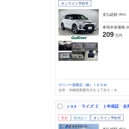
オンライン予約可
支払総額
(税込)
車両本体価格
(
209
万円
ガリバー那覇店（株）ＩＤＯＭ
住所：沖縄県那覇市天久２丁目６－８
トヨタ
更新
動画あり
オンライン予約可
(税込)