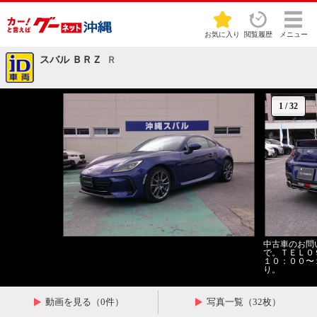
お気に入り
閲覧履歴
メニュー
スバル ＢＲＺ
Ｒ
1
/
32
中古車のお問
で。ＴＥＬ０
１０：００〜
り。
動画を見る（0件）
写真一覧（32枚）