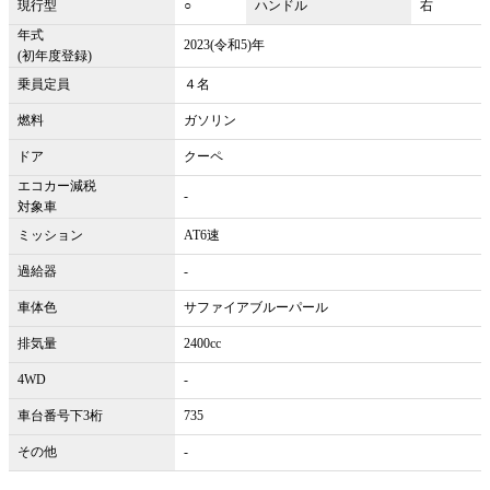
現行型
○
ハンドル
右
年式
2023(令和5)年
(初年度登録)
乗員定員
４名
燃料
ガソリン
ドア
クーペ
エコカー減税
-
対象車
ミッション
AT6速
過給器
-
車体色
サファイアブルーパール
排気量
2400cc
4WD
-
車台番号下3桁
735
その他
-