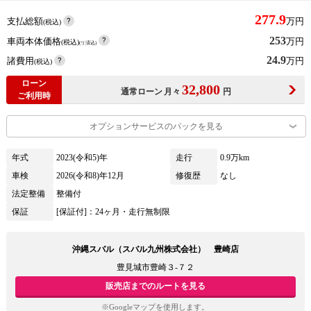
277.9
支払総額
万円
(税込)
253
車両本体価格
万円
(税込)
(リ済込)
24.9
諸費用
万円
(税込)
ローン
32,800
月々
円
通常ローン
ご利用時
オプションサービスのパックを見る
年式
2023(令和5)年
走行
0.9万km
車検
2026(令和8)年12月
修復歴
なし
法定整備
整備付
保証
[保証付]：24ヶ月・走行無制限
沖縄スバル（スバル九州株式会社） 豊崎店
豊見城市豊崎３‐７２
販売店までのルートを見る
※Googleマップを使用します。