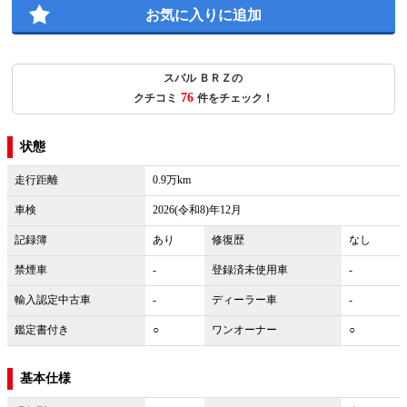
お気に入りに追加
スバル ＢＲＺの
76
クチコミ
件をチェック！
状態
走行距離
0.9万km
車検
2026(令和8)年12月
記録簿
あり
修復歴
なし
禁煙車
-
登録済未使用車
-
輸入認定中古車
-
ディーラー車
-
鑑定書付き
○
ワンオーナー
○
基本仕様