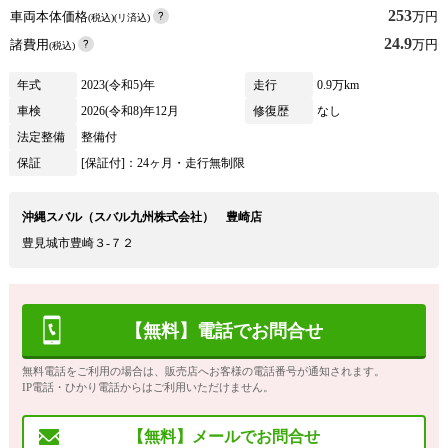
253
車両本体価格
万円
(税込)(リ済込)
24.9
諸費用
万円
(税込)
年式
2023(令和5)年
走行
0.9万km
車検
2026(令和8)年12月
修復歴
なし
法定整備
整備付
保証
[保証付]：24ヶ月・走行無制限
沖縄スバル（スバル九州株式会社） 豊崎店
豊見城市豊崎３‐７２
【無料】電話でお問合せ
無料電話をご利用の場合は、販売店へお客様の電話番号が通知されます。
IP電話・ひかり電話からはご利用いただけません。
【無料】メールでお問合せ