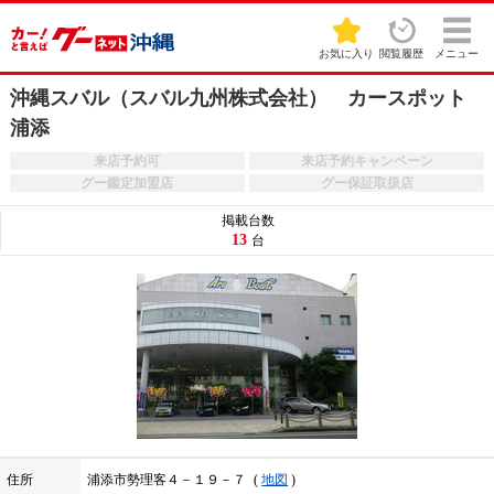
お気に入り
閲覧履歴
メニュー
沖縄スバル（スバル九州株式会社） カースポット
浦添
来店予約可
来店予約キャンペーン
グー鑑定加盟店
グー保証取扱店
掲載台数
13
台
住所
浦添市勢理客４－１９－７
地図