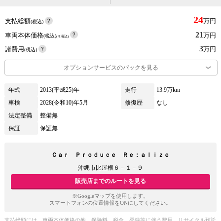
24
支払総額
万円
(税込)
21
車両本体価格
万円
(税込)
(リ済込)
3
諸費用
万円
(税込)
オプションサービスのパックを見る
年式
2013(平成25)年
走行
13.9万km
車検
2028(令和10)年5月
修復歴
なし
法定整備
整備無
保証
保証無
Ｃａｒ Ｐｒｏｄｕｃｅ Ｒｅ：ａｌｉｚｅ
沖縄市比屋根６－１－９
販売店までのルートを見る
※Googleマップを使用します。
スマートフォンの位置情報をONにしてください。
支払総額には、車両本体価格の他、保険料、税金、登録等に伴う費用、リサイクル預託