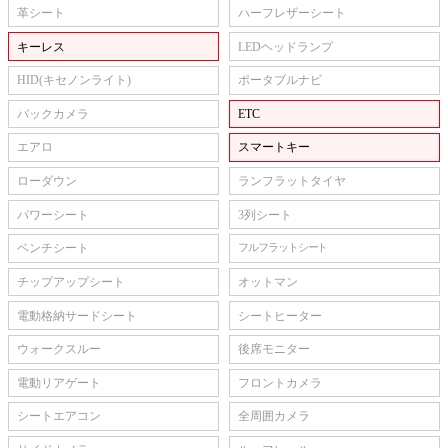
革シート
ハーフレザーシート
キーレス
LEDヘッドランプ
HID(キセノンライト)
ポータブルナビ
バックカメラ
ETC
エアロ
スマートキー
ローダウン
ランフラットタイヤ
パワーシート
3列シート
ベンチシート
フルフラットシート
チップアップシート
オットマン
電動格納サードシート
シートヒーター
ウォークスルー
後席モニター
電動リアゲート
フロントカメラ
シートエアコン
全周囲カメラ