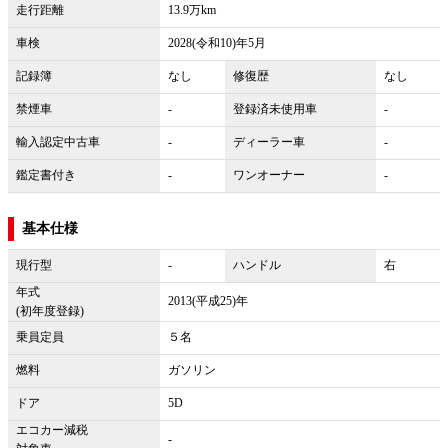
走行距離
13.9万km
車検
2028(令和10)年5月
記録簿
なし
修復歴
なし
禁煙車
-
登録済未使用車
-
輸入認定中古車
-
ディーラー車
-
鑑定書付き
-
ワンオーナー
-
基本仕様
現行型
-
ハンドル
右
年式
2013(平成25)年
(初年度登録)
乗員定員
５名
燃料
ガソリン
ドア
5D
エコカー減税
-