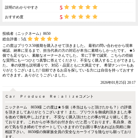
5
説明のわかりやすさ
5
おすすめ度
投稿者（ニックネーム）8650
総合評価：
5
点
この度はプリウス50後期を購入させて頂きました。 最初の問い合わせから現車
確認、納車に至るまで、担当代表の方の対応が本当に素晴らしかったです。 ★5
個でも足りない、素敵なオーナーさんでした。 常に丁寧で誠実、こちらの些細
な質問にも一つひとつ真摯に答えてくださり、不安なく購入することができまし
た。 車の状態も説明通りで、対応・品質ともに大満足です。 希望ナンバーもあ
りがとうございました! 信頼できるお店を探している方には自信を持っておすす
めできます。ありがとうございました。
2026年01月25日 20:17
Ｃａｒ Ｐｒｏｄｕｃｅ Ｒｅ：ａｌｉｚｅコメント
ニックネーム 8650様 この度は★５個（本当はもっと頂けたかも？）の評価
を頂きましてありがとうございます！ また、プリウスを御成約頂きました事
を改めて御礼申し上げます。 不安なく購入頂けたとの事が何より嬉しく思っ
ております。 これからが本当のお付き合いだと思っております。私自身、改
めて気を引き締めてサポートしていきますのでお困り事があればお気軽に御
相談下さい。 8650様の御家族全員の安全なカーライフを陰ながら願っており
ます。