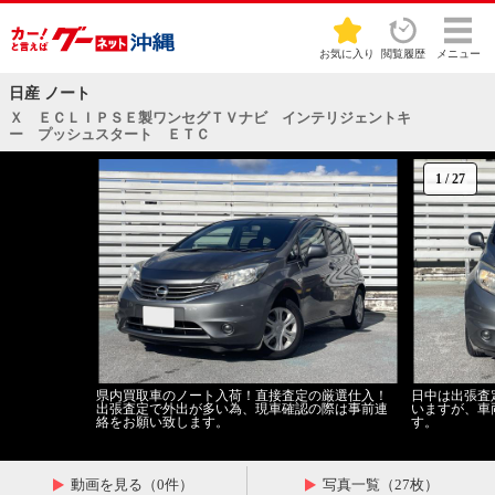
お気に入り
閲覧履歴
メニュー
日産 ノート
Ｘ ＥＣＬＩＰＳＥ製ワンセグＴＶナビ インテリジェントキ
ー プッシュスタート ＥＴＣ
1
/
27
県内買取車のノート入荷！直接査定の厳選仕入！
日中は出張査
出張査定で外出が多い為、現車確認の際は事前連
いますが、車
絡をお願い致します。
す。
動画を見る（0件）
写真一覧（27枚）