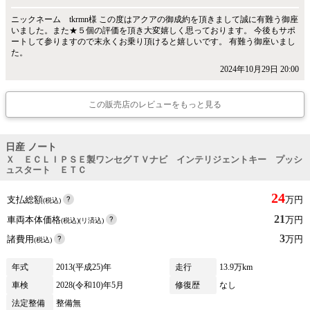
ニックネーム tkrmn様 この度はアクアの御成約を頂きまして誠に有難う御座
いました。また★５個の評価を頂き大変嬉しく思っております。 今後もサポ
ートして参りますので末永くお乗り頂けると嬉しいです。 有難う御座いまし
た。
2024年10月29日 20:00
この販売店のレビューをもっと見る
日産 ノート
Ｘ ＥＣＬＩＰＳＥ製ワンセグＴＶナビ インテリジェントキー プッシ
ュスタート ＥＴＣ
24
支払総額
万円
(税込)
21
車両本体価格
万円
(税込)(リ済込)
3
諸費用
万円
(税込)
年式
2013(平成25)年
走行
13.9万km
車検
2028(令和10)年5月
修復歴
なし
法定整備
整備無