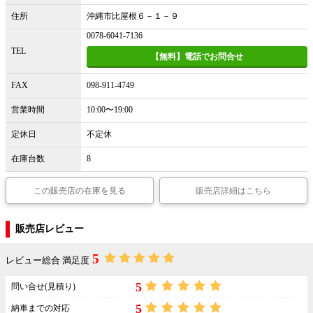
住所
沖縄市比屋根６－１－９
0078-6041-7136
TEL
【無料】電話でお問合せ
FAX
098-911-4749
営業時間
10:00〜19:00
定休日
不定休
在庫台数
8
この販売店の在庫を見る
販売店詳細はこちら
販売店レビュー
5
レビュー総合 満足度
5
問い合せ(見積り)
5
納車までの対応