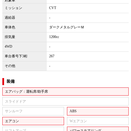
対象車
ミッション
CVT
過給器
-
車体色
ダークメタルグレーＭ
排気量
1200cc
4WD
-
車台番号下3桁
267
その他
-
装備
エアバッグ：運転席/助手席
スライドドア
サンルーフ
ABS
エアコン
Wエアコン
リフトアップ
パワーステアリング