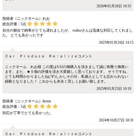
2026年01月26日 10:35
投稿者（ニックネーム）れお
総合評価：
5
点
自分の都合で納車がとても遅れましたが、 realiseさんは迅速な対応してくれまし
た。 とても良かったです
2025年01月24日 14:15
Ｃａｒ Ｐｒｏｄｕｃｅ Ｒｅ：ａｌｉｚｅコメント
ニックネーム れお様 この度はSAIの御購入を頂きまして誠に有難う御座い
ます。また、★５個の評価を頂き大変嬉しく思っております。 そうですね、
とても時間かかりましたね(;'∀')しかしその分、私個人としても忘れられない
経験となりました！ これからも末永く宜しくお願い致します。
2025年01月25日 10:19
投稿者（ニックネーム）tkrmn
総合評価：
5
点
対応が丁寧でとても良かった。
2024年10月27日 18:31
Ｃａｒ Ｐｒｏｄｕｃｅ Ｒｅ：ａｌｉｚｅコメント