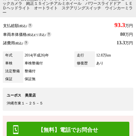
ックカメラ 純正１５インチアルミホイール パワースライドドア ＬＥ
Ｄヘッドライト オートライト ステアリングスイッチ ウインカーミラ
ー
93.3
支払総額
万円
(税込)
80
車両本体価格
万円
(税込)(リ済込)
13.3
諸費用
万円
(税込)
年式
2014(平成26)年
走行
12.8万km
車検
車検整備付
修復歴
あり
法定整備
整備付
保証
保証無
ユーポス 美里店
沖縄市東１－２５－５
【無料】電話でお問合せ