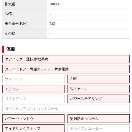
排気量
2000cc
4WD
-
車台番号下3桁
453
その他
-
装備
エアバッグ：運転席/助手席
スライドドア：両側スライド・片側電動
サンルーフ
ABS
エアコン
Wエアコン
リフトアップ
パワーステアリング
ダウンヒルアシストコントロール
パワーウィンドウ
盗難防止システム
アイドリングストップ
ドライブレコーダー