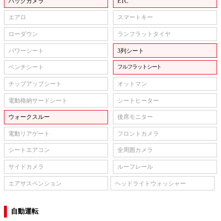
バックカメラ
ETC
エアロ
スマートキー
ローダウン
ランフラットタイヤ
パワーシート
3列シート
ベンチシート
フルフラットシート
チップアップシート
オットマン
電動格納サードシート
シートヒーター
ウォークスルー
後席モニター
電動リアゲート
フロントカメラ
シートエアコン
全周囲カメラ
サイドカメラ
ルーフレール
エアサスペンション
ヘッドライトウォッシャー
自動運転