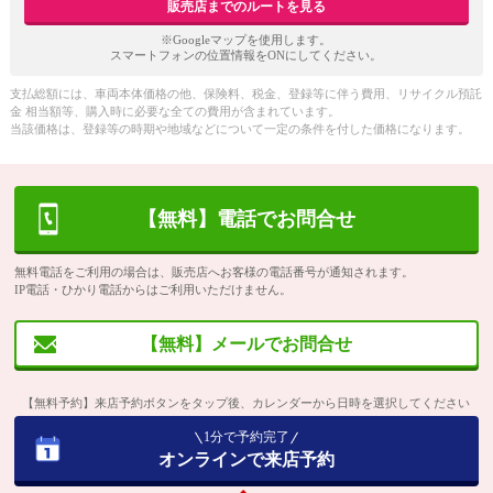
販売店までのルートを見る
※Googleマップを使用します。
スマートフォンの位置情報をONにしてください。
支払総額には、車両本体価格の他、保険料、税金、登録等に伴う費用、リサイクル預託
金 相当額等、購入時に必要な全ての費用が含まれています。
当該価格は、登録等の時期や地域などについて一定の条件を付した価格になります。
【無料】電話でお問合せ
無料電話をご利用の場合は、販売店へお客様の電話番号が通知されます。
IP電話・ひかり電話からはご利用いただけません。
【無料】メールでお問合せ
【無料予約】来店予約ボタンをタップ後、カレンダーから日時を選択してください
1分で予約完了
オンラインで来店予約