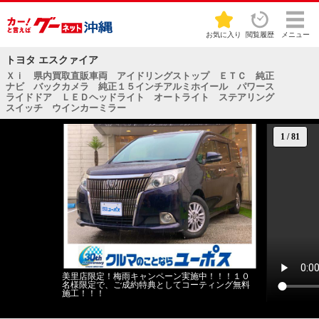
お気に入り
閲覧履歴
メニュー
トヨタ エスクァイア
Ｘｉ 県内買取直販車両 アイドリングストップ ＥＴＣ 純正
ナビ バックカメラ 純正１５インチアルミホイール パワース
ライドドア ＬＥＤヘッドライト オートライト ステアリング
スイッチ ウインカーミラー
1
/
81
美里店限定！梅雨キャンペーン実施中！！！１０
名様限定で、ご成約特典としてコーティング無料
施工！！！