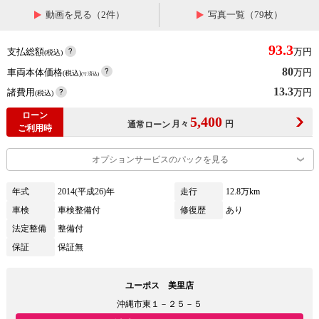
動画を見る（2件）
写真一覧（79枚）
93.3
支払総額
万円
(税込)
80
車両本体価格
万円
(税込)
(リ済込)
13.3
諸費用
万円
(税込)
ローン
5,400
月々
円
通常ローン
ご利用時
オプションサービスのパックを見る
年式
2014(平成26)年
走行
12.8万km
車検
車検整備付
修復歴
あり
法定整備
整備付
保証
保証無
ユーポス 美里店
沖縄市東１－２５－５