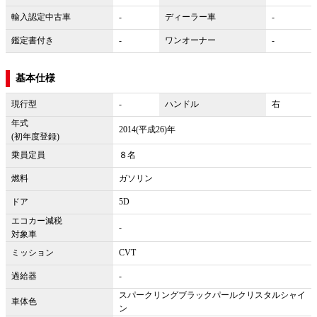
輸入認定中古車
-
ディーラー車
-
鑑定書付き
-
ワンオーナー
-
基本仕様
現行型
-
ハンドル
右
年式
2014(平成26)年
(初年度登録)
乗員定員
８名
燃料
ガソリン
ドア
5D
エコカー減税
-
対象車
ミッション
CVT
過給器
-
スパークリングブラックパールクリスタルシャイ
車体色
ン