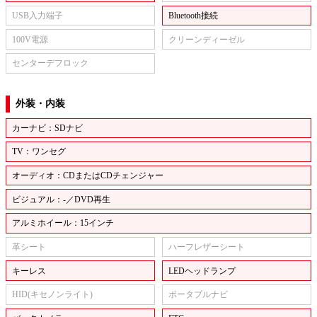
USB入力端子
Bluetooth接続
100V電源
クリーンディーゼル
センターデフロック
外装・内装
カーナビ：SDナビ
TV：ワンセグ
オーディオ：CDまたはCDチェンジャー
ビジュアル：-／DVD再生
アルミホイール：15インチ
革シート
ハーフレザーシート
キーレス
LEDヘッドランプ
HID(キセノンライト)
ポータブルナビ