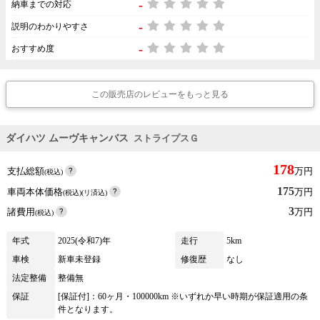
-
納車までの対応
-
説明のわかりやすさ
-
おすすめ度
この販売店のレビューをもっと見る
ダイハツ ムーヴキャンバス
ストライプスＧ
178
支払総額
万円
(税込)
175
車両本体価格
万円
(税込)(リ済込)
3
諸費用
万円
(税込)
年式
2025(令和7)年
走行
5km
車検
新車未登録
修復歴
なし
法定整備
整備無
保証
[保証付]：60ヶ月・100000km ※いずれか早い時期が保証適用の条
件となります。