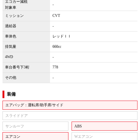
エコカー減税
-
対象車
ミッション
CVT
過給器
-
車体色
レッドＩＩ
排気量
660cc
4WD
-
車台番号下3桁
778
その他
-
装備
エアバッグ：運転席/助手席/サイド
スライドドア
サンルーフ
ABS
エアコン
Wエアコン