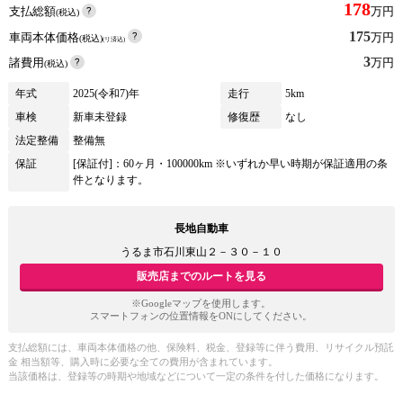
178
支払総額
万円
(税込)
175
車両本体価格
万円
(税込)
(リ済込)
3
諸費用
万円
(税込)
年式
2025(令和7)年
走行
5km
車検
新車未登録
修復歴
なし
法定整備
整備無
保証
[保証付]：60ヶ月・100000km ※いずれか早い時期が保証適用の条
件となります。
長地自動車
うるま市石川東山２－３０－１０
販売店までのルートを見る
※Googleマップを使用します。
スマートフォンの位置情報をONにしてください。
支払総額には、車両本体価格の他、保険料、税金、登録等に伴う費用、リサイクル預託
金 相当額等、購入時に必要な全ての費用が含まれています。
当該価格は、登録等の時期や地域などについて一定の条件を付した価格になります。