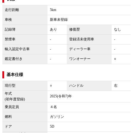
走行距離
5km
車検
新車未登録
記録簿
あり
修復歴
なし
禁煙車
-
登録済未使用車
-
輸入認定中古車
-
ディーラー車
-
鑑定書付き
-
ワンオーナー
○
基本仕様
現行型
○
ハンドル
右
年式
2025(令和7)年
(初年度登録)
乗員定員
４名
燃料
ガソリン
ドア
5D