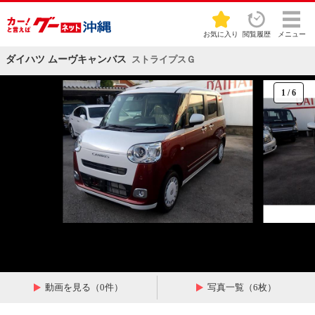
お気に入り
閲覧履歴
メニュー
ダイハツ ムーヴキャンバス
ストライプスＧ
1
/
6
動画を見る（0件）
写真一覧（6枚）