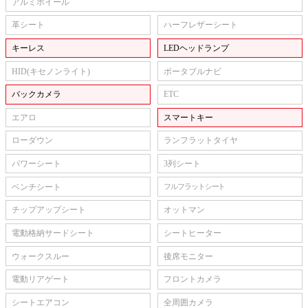
アルミホイール
革シート
ハーフレザーシート
キーレス
LEDヘッドランプ
HID(キセノンライト)
ポータブルナビ
バックカメラ
ETC
エアロ
スマートキー
ローダウン
ランフラットタイヤ
パワーシート
3列シート
ベンチシート
フルフラットシート
チップアップシート
オットマン
電動格納サードシート
シートヒーター
ウォークスルー
後席モニター
電動リアゲート
フロントカメラ
シートエアコン
全周囲カメラ