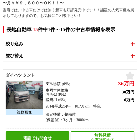
〜月々￥９，８００〜ＯＫ！！〜
当店では、中古車だけでは無く新車も好評発売中です！！話題の人気車種も展
示しておりますので、お気軽にご相談下さい！
長地自動車
15
件中1件～15件の中古車情報を表示
絞り込み
並び替え
お
ダイハツ タント
36万円
支払総額
(税込)
車両本体価格
30万円
(リ済込) (税込)
6万円
諸費用
(税込)
2014(平成26)年 10.7万km 特色
法定整備：整備付
[保証付]：3ヶ月・3000km
無料見積
電話でお問合せ