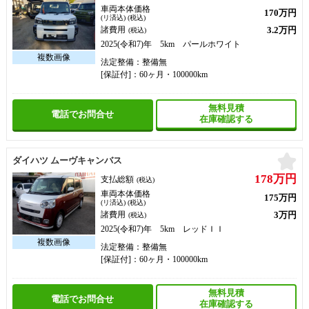
車両本体価格
170万円
(リ済込) (税込)
3.2万円
諸費用
(税込)
2025(令和7)年 5km パールホワイト
法定整備：整備無
[保証付]：60ヶ月・100000km
無料見積
電話でお問合せ
在庫確認する
お
ダイハツ ムーヴキャンバス
178万円
支払総額
(税込)
車両本体価格
175万円
(リ済込) (税込)
3万円
諸費用
(税込)
2025(令和7)年 5km レッドＩＩ
法定整備：整備無
[保証付]：60ヶ月・100000km
無料見積
電話でお問合せ
在庫確認する