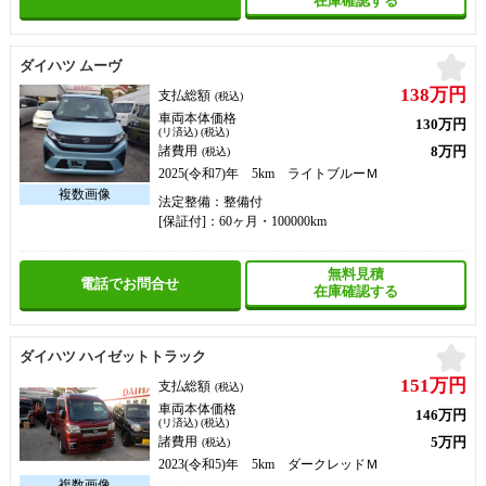
在庫確認する
お
ダイハツ ムーヴ
138万円
支払総額
(税込)
車両本体価格
130万円
(リ済込) (税込)
8万円
諸費用
(税込)
2025(令和7)年 5km ライトブルーＭ
法定整備：整備付
[保証付]：60ヶ月・100000km
無料見積
電話でお問合せ
在庫確認する
お
ダイハツ ハイゼットトラック
151万円
支払総額
(税込)
車両本体価格
146万円
(リ済込) (税込)
5万円
諸費用
(税込)
2023(令和5)年 5km ダークレッドＭ