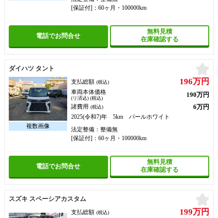
[保証付]：60ヶ月・100000km
無料見積
電話でお問合せ
在庫確認する
お
ダイハツ タント
196万円
支払総額
(税込)
車両本体価格
190万円
(リ済込) (税込)
6万円
諸費用
(税込)
2025(令和7)年 5km パールホワイト
法定整備：整備無
[保証付]：60ヶ月・100000km
無料見積
電話でお問合せ
在庫確認する
お
スズキ スペーシアカスタム
199万円
支払総額
(税込)