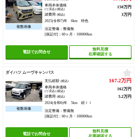
車両本体価格
150万円
(リ済込) (税込)
3万円
諸費用
(税込)
2025(令和7)年 6km 特色
法定整備：整備無
[保証付]：60ヶ月・100000km
無料見積
電話でお問合せ
在庫確認する
お
ダイハツ ムーヴキャンバス
167.2万円
支払総額
(税込)
車両本体価格
162万円
(リ済込) (税込)
5.2万円
諸費用
(税込)
2024(令和6)年 5km 紺ＩＩ
法定整備：整備無
[保証付]：60ヶ月・100000km
無料見積
電話でお問合せ
在庫確認する