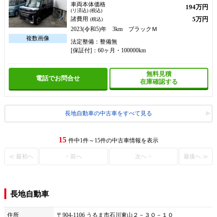
車両本体価格
194万円
(リ済込) (税込)
5万円
諸費用
(税込)
2023(令和5)年 3km ブラックＭ
法定整備：整備無
[保証付]：60ヶ月・100000km
無料見積
電話でお問合せ
在庫確認する
長地自動車の中古車をすべて見る
15
件中1件～15件の中古車情報を表示
≪ 最初へ
< 前へ
次へ >
最後へ ≫
長地自動車
住所
〒904-1106 うるま市石川東山２－３０－１０