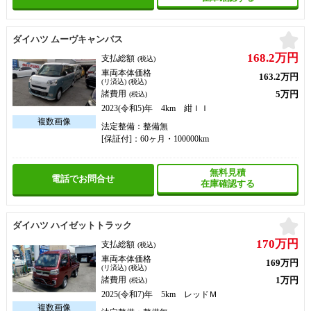
お
ダイハツ ムーヴキャンバス
168.2万円
支払総額
(税込)
車両本体価格
163.2万円
(リ済込) (税込)
5万円
諸費用
(税込)
2023(令和5)年 4km 紺ＩＩ
法定整備：整備無
[保証付]：60ヶ月・100000km
無料見積
電話でお問合せ
在庫確認する
お
ダイハツ ハイゼットトラック
170万円
支払総額
(税込)
車両本体価格
169万円
(リ済込) (税込)
1万円
諸費用
(税込)
2025(令和7)年 5km レッドＭ