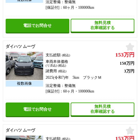
法定整備：整備無
[保証付]：60ヶ月・100000km
無料見積
電話でお問合せ
在庫確認する
お
ダイハツ ムーヴ
153万円
支払総額
(税込)
車両本体価格
150万円
(リ済込) (税込)
3万円
諸費用
(税込)
2025(令和7)年 5km ブラックＭ
法定整備：整備無
[保証付]：60ヶ月・100000km
無料見積
電話でお問合せ
在庫確認する
お
ダイハツ ムーヴ
153万円
支払総額
(税込)