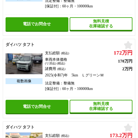
法定整備：整備無
[保証付]：60ヶ月・100000km
無料見積
電話でお問合せ
在庫確認する
お
ダイハツ タフト
172万円
支払総額
(税込)
車両本体価格
170万円
(リ済込) (税込)
2万円
諸費用
(税込)
2025(令和7)年 5km ＬグリーンＭ
法定整備：整備無
[保証付]：60ヶ月・100000km
無料見積
電話でお問合せ
在庫確認する
お
ダイハツ タフト
173.2万円
支払総額
(税込)