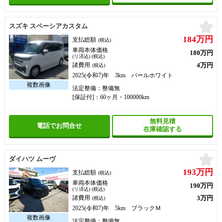
お
スズキ スペーシアカスタム
184万円
支払総額
(税込)
車両本体価格
180万円
(リ済込) (税込)
4万円
諸費用
(税込)
2025(令和7)年 3km パールホワイト
法定整備：整備無
[保証付]：60ヶ月・100000km
無料見積
電話でお問合せ
在庫確認する
お
ダイハツ ムーヴ
193万円
支払総額
(税込)
車両本体価格
190万円
(リ済込) (税込)
3万円
諸費用
(税込)
2025(令和7)年 5km ブラックＭ
法定整備：整備無