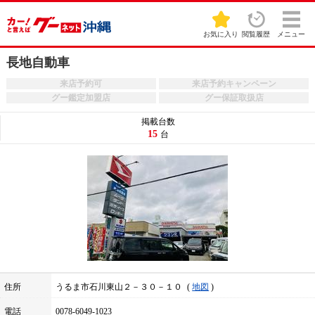
お気に入り
閲覧履歴
メニュー
長地自動車
来店予約可
来店予約キャンペーン
グー鑑定加盟店
グー保証取扱店
掲載台数
15
台
住所
うるま市石川東山２－３０－１０
地図
電話
0078-6049-1023