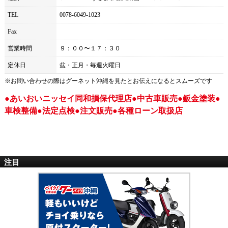
TEL
0078-6049-1023
Fax
営業時間
９：００〜１７：３０
定休日
盆・正月・毎週火曜日
※お問い合わせの際は
グーネット沖縄
を見たとお伝えになるとスムーズです
●あいおいニッセイ同和損保代理店●中古車販売●鈑金塗装●
車検整備●法定点検●注文販売●各種ローン取扱店
注目