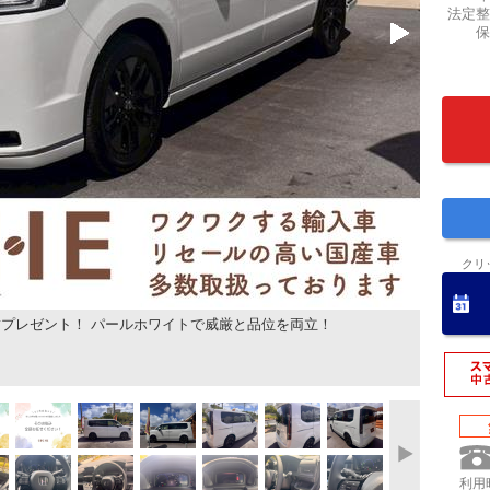
法定整
保
クリ
プレゼント！ パールホワイトで威厳と品位を両立！
利用時