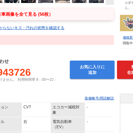
※I
ん。
車画像を全て見る (56枚）
からないキズ・汚れの状態を確認する
価格変
！
閲覧中
わせ
お気に入りに
943726
追加
在
ません。 利用時間帯 8：00〜22：
装備略号/用語解説
ション
CVT
エコカー減税対
-
象
ドル
右
電気自動車
-
（EV）