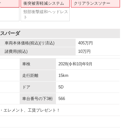
ィ
衝突被害軽減システム
クリアランスソナー
頸部衝撃緩和ヘッドレス
ト
Ｖスパーダ
車両本体価格
(税込)(リ済込)
405
万円
諸費用
(税込)
10
万円
車検
2028(令和10)年9月
走行距離
15km
ドア
5D
車台番号の下3桁
566
・エレメント、工賃プレゼント！