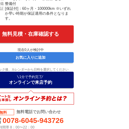
備
整備付
証
[保証付]：60ヶ月・100000km ※いずれ
か早い時期が保証適用の条件となりま
す。
無料見積・在庫確認する
現在
0
人が検討中
お気に入りに追加
ック後、カレンダーから日時を選択してください
1分で予約完了
オンラインで来店予約
無料電話でお問い合わせ
無料
0078-6045-943726
間帯 8：00〜22：00