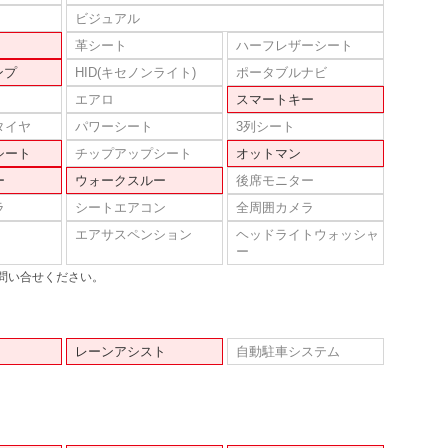
ビジュアル
革シート
ハーフレザーシート
ンプ
HID(キセノンライト)
ポータブルナビ
エアロ
スマートキー
タイヤ
パワーシート
3列シート
シート
チップアップシート
オットマン
ー
ウォークスルー
後席モニター
ラ
シートエアコン
全周囲カメラ
エアサスペンション
ヘッドライトウォッシャ
ー
問い合せください。
レーンアシスト
自動駐車システム