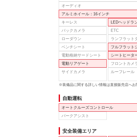
オーディオ
アルミホイール：16インチ
キーレス
LEDヘッドラ
バックカメラ
ETC
ローダウン
ランフラット
ベンチシート
フルフラット
電動格納サードシート
シートヒータ
電動リアゲート
フロントカメ
サイドカメラ
ルーフレール
※装備品に関する詳しい情報は直接販売店へお
自動運転
オートクルーズコントロール
パークアシスト
安全装備エリア