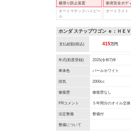
横滑り防止装置
衝突安全ボデ
オートマチックハイビー
オートライト
ム
ホンダ ステップワゴン ｅ：ＨＥ
415
支払総額
(税込)
万円
年式(初度登録)
2025(令和7)年
車体色
パールホワイト
排気
2000cc
修復歴
修復歴なし
PRコメント
５年間分のオイル交換
法定整備
整備付
整備について