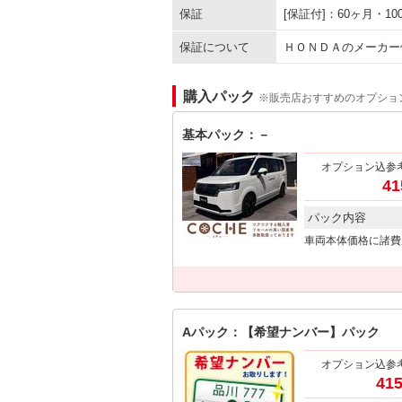
保証
[保証付]：60ヶ月・
保証について
ＨＯＮＤＡのメーカー
購入パック
※販売店おすすめのオプショ
基本パック：－
オプション込参
41
パック内容
車両本体価格に諸費
Aパック：【希望ナンバー】パック
オプション込参
415