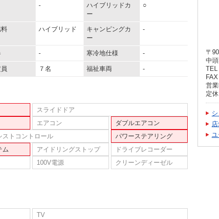
-
ハイブリッドカ
○
ー
燃料
ハイブリッド
キャンピングカ
-
ー
〒90
器
-
寒冷地仕様
-
中頭
定員
７名
福祉車両
-
TEL 
FAX 
営業時
定休
スライドドア
シ
エアコン
ダブルエアコン
店
ユ
シストコントロール
パワーステアリング
テム
アイドリングストップ
ドライブレコーダー
100V電源
クリーンディーゼル
TV