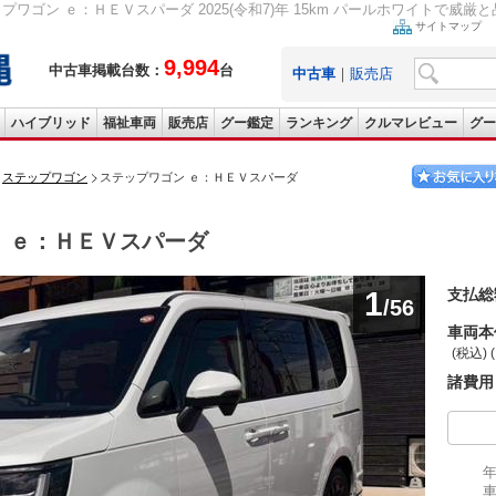
プワゴン ｅ：ＨＥＶスパーダ 2025(令和7)年 15km パールホワイトで威厳と
サイトマップ
9,994
中古車掲載台数：
台
中古車
｜
販売店
ハイブリッド
福祉車両
販売店
グー鑑定
ランキング
クルマレビュー
グー
ステップワゴン
ステップワゴン ｅ：ＨＥＶスパーダ
ン
ｅ：ＨＥＶスパーダ
1
支払総
/56
車両本
(税込) 
諸費用