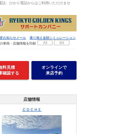
P電話、ひかり電話からはご利用いただけませ
更お知らせメール
乗り換え金額シミュレーション
の車両・店舗情報を印刷
無料見積
オンラインで
庫確認する
来店予約
店舗情報
ＣＯＣＨＥ