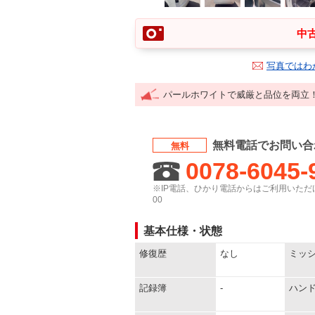
中古
写真ではわ
パールホワイトで威厳と品位を両立
無料電話でお問い合
無料
0078-6045-
※IP電話、ひかり電話からはご利用いただけ
00
基本仕様・状態
修復歴
なし
ミッ
記録簿
-
ハン