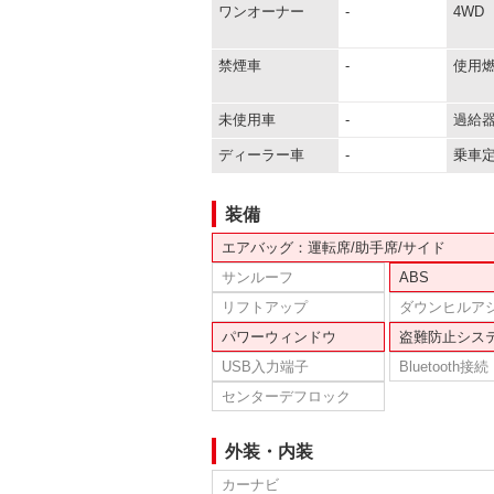
ワンオーナー
-
4WD
禁煙車
-
使用
未使用車
-
過給
ディーラー車
-
乗車
装備
エアバッグ：運転席/助手席/サイド
サンルーフ
ABS
リフトアップ
ダウンヒルア
パワーウィンドウ
盗難防止シス
USB入力端子
Bluetooth接続
センターデフロック
外装・内装
カーナビ