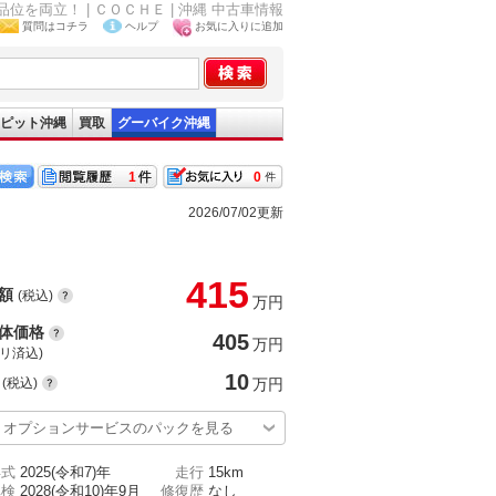
品位を両立！ | ＣＯＣＨＥ | 沖縄 中古車情報
質問はコチラ
ヘルプ
お気に入りに追加
ピット沖縄
買取
グーバイク沖縄
1
0
2026/07/02更新
415
額
(税込)
万円
体価格
405
万円
(リ済込)
10
(税込)
万円
オプションサービスのパックを見る
年式
2025(令和7)年
走行
15km
車検
2028(令和10)年9月
修復歴
なし