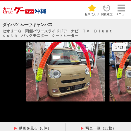
お気に入り
閲覧履歴
メニュー
ダイハツ ムーヴキャンバス
セオリーＧ 両側パワースライドドア ナビ ＴＶ Ｂｌｕｅｔ
ｏｏｔｈ バックモニター シートヒーター
1
/
33
動画を見る（0件）
写真一覧（33枚）