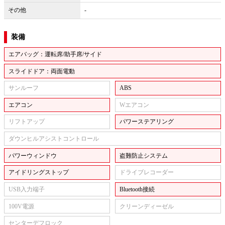
その他
-
装備
エアバッグ：運転席/助手席/サイド
スライドドア：両面電動
サンルーフ
ABS
エアコン
Wエアコン
リフトアップ
パワーステアリング
ダウンヒルアシストコントロール
パワーウィンドウ
盗難防止システム
アイドリングストップ
ドライブレコーダー
USB入力端子
Bluetooth接続
100V電源
クリーンディーゼル
センターデフロック