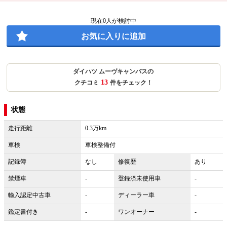
現在
0
人が検討中
お気に入りに追加
ダイハツ ムーヴキャンバスの
13
クチコミ
件をチェック！
状態
走行距離
0.3万km
車検
車検整備付
記録簿
なし
修復歴
あり
禁煙車
-
登録済未使用車
-
輸入認定中古車
-
ディーラー車
-
鑑定書付き
-
ワンオーナー
-