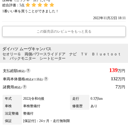
投稿者（ニックネーム）たいち
総合評価：
5
点
1番いい車を買うことができました！
2022年11月22日 18:11
この販売店のレビューをもっと見る
ダイハツ ムーヴキャンバス
セオリーＧ 両側パワースライドドア ナビ ＴＶ Ｂｌｕｅｔｏｏｔ
ｈ バックモニター シートヒーター
139
支払総額
万円
(税込)
132
車両本体価格
万円
(税込)(リ済込)
7
諸費用
万円
(税込)
年式
2022(令和4)後
走行
0.3万km
車検
車検整備付
修復歴
あり
法定整備
整備付
保証
[保証付]：24ヶ月・走行無制限