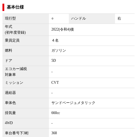
基本仕様
現行型
○
ハンドル
右
年式
2022(令和4)後
(初年度登録)
乗員定員
４名
燃料
ガソリン
ドア
5D
エコカー減税
-
対象車
ミッション
CVT
過給器
-
車体色
サンドベージュメタリック
排気量
660cc
4WD
-
車台番号下3桁
368