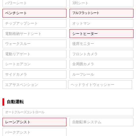
パワーシート
3列シート
ベンチシート
フルフラットシート
チップアップシート
オットマン
電動格納サードシート
シートヒーター
ウォークスルー
後席モニター
電動リアゲート
フロントカメラ
シートエアコン
全周囲カメラ
サイドカメラ
ルーフレール
エアサスペンション
ヘッドライトウォッシャー
自動運転
オートクルーズコントロール
レーンアシスト
自動駐車システム
パークアシスト