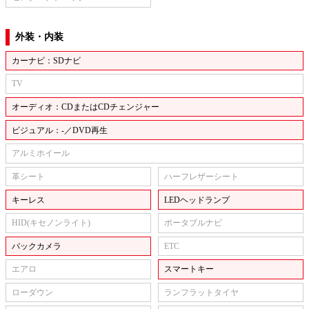
外装・内装
カーナビ：SDナビ
TV
オーディオ：CDまたはCDチェンジャー
ビジュアル：-／DVD再生
アルミホイール
革シート
ハーフレザーシート
キーレス
LEDヘッドランプ
HID(キセノンライト)
ポータブルナビ
バックカメラ
ETC
エアロ
スマートキー
ローダウン
ランフラットタイヤ