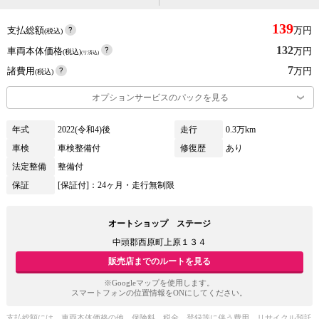
139
支払総額
万円
(税込)
132
車両本体価格
万円
(税込)
(リ済込)
7
諸費用
万円
(税込)
オプションサービスのパックを見る
年式
2022(令和4)後
走行
0.3万km
車検
車検整備付
修復歴
あり
法定整備
整備付
保証
[保証付]：24ヶ月・走行無制限
オートショップ ステージ
中頭郡西原町上原１３４
販売店までのルートを見る
※Googleマップを使用します。
スマートフォンの位置情報をONにしてください。
支払総額には、車両本体価格の他、保険料、税金、登録等に伴う費用、リサイクル預託