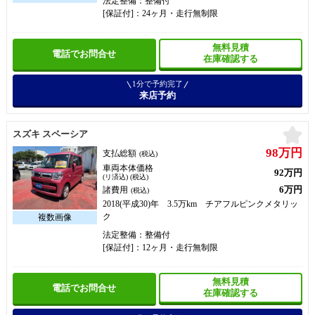
法定整備：整備付
[保証付]：24ヶ月・走行無制限
無料見積
電話でお問合せ
在庫確認する
1分で予約完了
来店予約
お
スズキ スペーシア
98万円
支払総額
(税込)
車両本体価格
92万円
(リ済込) (税込)
6万円
諸費用
(税込)
2018(平成30)年 3.5万km チアフルピンクメタリッ
ク
法定整備：整備付
[保証付]：12ヶ月・走行無制限
無料見積
電話でお問合せ
在庫確認する