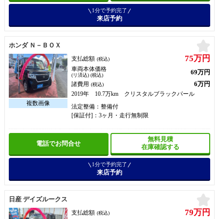
1分で予約完了
来店予約
お
ホンダ Ｎ－ＢＯＸ
75万円
支払総額
(税込)
車両本体価格
69万円
(リ済込) (税込)
6万円
諸費用
(税込)
2019年 10.7万km クリスタルブラックパール
法定整備：整備付
[保証付]：3ヶ月・走行無制限
無料見積
電話でお問合せ
在庫確認する
1分で予約完了
来店予約
お
日産 デイズルークス
79万円
支払総額
(税込)