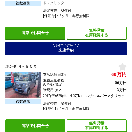
ドメタリック
法定整備：整備付
[保証付]：3ヶ月・走行無制限
無料見積
電話でお問合せ
在庫確認する
1分で予約完了
来店予約
お
ホンダ Ｎ－ＢＯＸ
69万円
支払総額
(税込)
車両本体価格
66万円
(リ済込) (税込)
3万円
諸費用
(税込)
2017(平成29)年 4.6万km ルナシルバーメタリック
法定整備：整備付
[保証付]：6ヶ月・走行無制限
無料見積
電話でお問合せ
在庫確認する