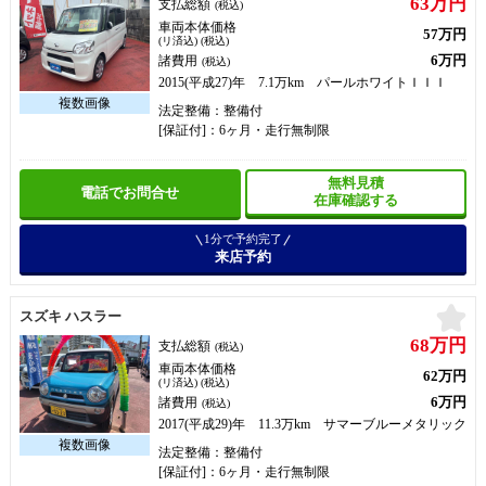
63万円
支払総額
(税込)
車両本体価格
57万円
(リ済込) (税込)
6万円
諸費用
(税込)
2015(平成27)年 7.1万km パールホワイトＩＩＩ
法定整備：整備付
[保証付]：6ヶ月・走行無制限
無料見積
電話でお問合せ
在庫確認する
1分で予約完了
来店予約
お
スズキ ハスラー
68万円
支払総額
(税込)
車両本体価格
62万円
(リ済込) (税込)
6万円
諸費用
(税込)
2017(平成29)年 11.3万km サマーブルーメタリック
法定整備：整備付
[保証付]：6ヶ月・走行無制限