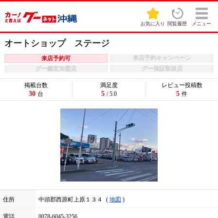
お気に入り
閲覧履歴
メニュー
オートショップ ステージ
来店予約キャンペーン
来店予約可
グー鑑定加盟店
グー保証取扱店
掲載台数
満足度
レビュー投稿数
30
5
5
台
/ 5.0
件
住所
中頭郡西原町上原１３４
地図
電話
0078-6045-3256