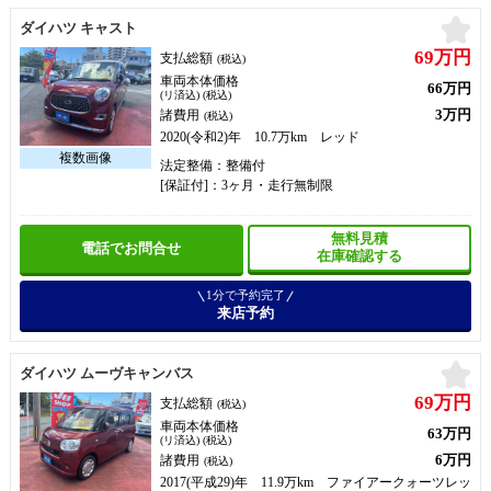
お
ダイハツ キャスト
69万円
支払総額
(税込)
車両本体価格
66万円
(リ済込) (税込)
3万円
諸費用
(税込)
2020(令和2)年 10.7万km レッド
法定整備：整備付
[保証付]：3ヶ月・走行無制限
無料見積
電話でお問合せ
在庫確認する
1分で予約完了
来店予約
お
ダイハツ ムーヴキャンバス
69万円
支払総額
(税込)
車両本体価格
63万円
(リ済込) (税込)
6万円
諸費用
(税込)
2017(平成29)年 11.9万km ファイアークォーツレッ