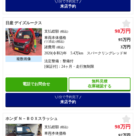
1分で予約完了
来店予約
お
日産 デイズルークス
98万円
支払総額
(税込)
車両本体価格
95万円
(リ済込) (税込)
3万円
諸費用
(税込)
2020(令和2)年 5.4万km スパークリングレッドＭ
法定整備：整備付
[保証付]：24ヶ月・走行無制限
無料見積
電話でお問合せ
在庫確認する
1分で予約完了
来店予約
お
ホンダ Ｎ－ＢＯＸスラッシュ
98万円
支払総額
(税込)
車両本体価格
92万円