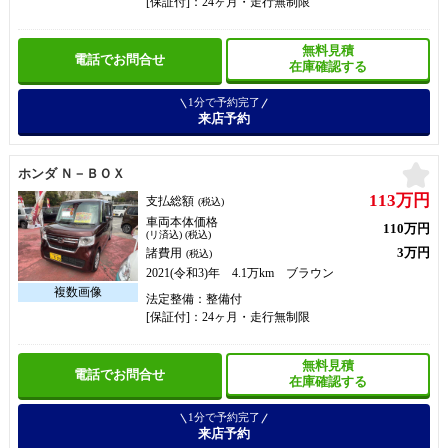
[保証付]：24ヶ月・走行無制限
無料見積
電話でお問合せ
在庫確認する
1分で予約完了
来店予約
お
ホンダ Ｎ－ＢＯＸ
113万円
支払総額
(税込)
車両本体価格
110万円
(リ済込) (税込)
3万円
諸費用
(税込)
2021(令和3)年 4.1万km ブラウン
法定整備：整備付
[保証付]：24ヶ月・走行無制限
無料見積
電話でお問合せ
在庫確認する
1分で予約完了
来店予約