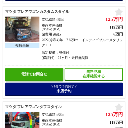
お
マツダ フレアワゴンカスタムスタイル
125万円
支払総額
(税込)
車両本体価格
119万円
(リ済込) (税込)
6万円
諸費用
(税込)
2022(令和4)年 7.8万km インディゴブルーメタリッ
クＩＩ
法定整備：整備付
[保証付]：24ヶ月・走行無制限
無料見積
電話でお問合せ
在庫確認する
1分で予約完了
来店予約
お
マツダ フレアワゴンタフスタイル
125万円
支払総額
(税込)
車両本体価格
118万円
(リ済込) (税込)