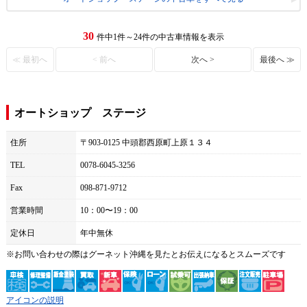
30
件中1件～24件の中古車情報を表示
≪ 最初へ
< 前へ
次へ >
最後へ ≫
オートショップ ステージ
住所
〒903-0125 中頭郡西原町上原１３４
TEL
0078-6045-3256
Fax
098-871-9712
営業時間
10：00〜19：00
定休日
年中無休
※お問い合わせの際は
グーネット沖縄
を見たとお伝えになるとスムーズです
アイコンの説明