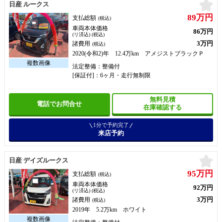
お
日産 ルークス
89万円
支払総額
(税込)
車両本体価格
86万円
(リ済込) (税込)
3万円
諸費用
(税込)
2020(令和2)年 12.4万km アメジストブラックＰ
法定整備：整備付
[保証付]：6ヶ月・走行無制限
無料見積
電話でお問合せ
在庫確認する
1分で予約完了
来店予約
お
日産 デイズルークス
95万円
支払総額
(税込)
車両本体価格
92万円
(リ済込) (税込)
3万円
諸費用
(税込)
2019年 5.2万km ホワイト