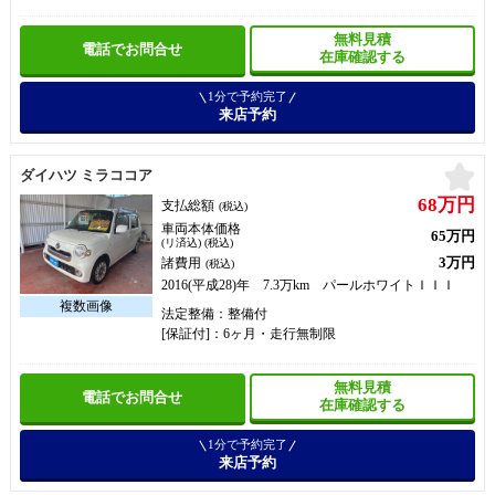
無料見積
電話でお問合せ
在庫確認する
1分で予約完了
来店予約
お
ダイハツ ミラココア
68万円
支払総額
(税込)
車両本体価格
65万円
(リ済込) (税込)
3万円
諸費用
(税込)
2016(平成28)年 7.3万km パールホワイトＩＩＩ
法定整備：整備付
[保証付]：6ヶ月・走行無制限
無料見積
電話でお問合せ
在庫確認する
1分で予約完了
来店予約