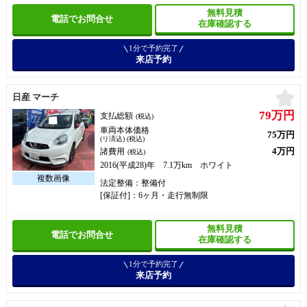
無料見積
電話でお問合せ
在庫確認する
1分で予約完了
来店予約
お
日産 マーチ
79万円
支払総額
(税込)
車両本体価格
75万円
(リ済込) (税込)
4万円
諸費用
(税込)
2016(平成28)年 7.1万km ホワイト
法定整備：整備付
[保証付]：6ヶ月・走行無制限
無料見積
電話でお問合せ
在庫確認する
1分で予約完了
来店予約