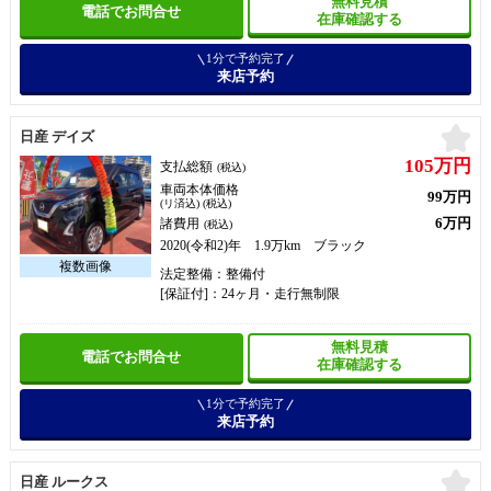
無料見積
電話でお問合せ
在庫確認する
1分で予約完了
来店予約
お
日産 デイズ
105万円
支払総額
(税込)
車両本体価格
99万円
(リ済込) (税込)
6万円
諸費用
(税込)
2020(令和2)年 1.9万km ブラック
法定整備：整備付
[保証付]：24ヶ月・走行無制限
無料見積
電話でお問合せ
在庫確認する
1分で予約完了
来店予約
お
日産 ルークス