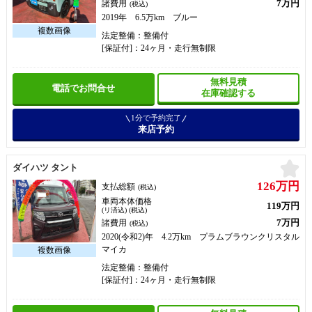
7万円
諸費用
(税込)
2019年 6.5万km ブルー
法定整備：整備付
[保証付]：24ヶ月・走行無制限
無料見積
電話でお問合せ
在庫確認する
1分で予約完了
来店予約
お
ダイハツ タント
126万円
支払総額
(税込)
車両本体価格
119万円
(リ済込) (税込)
7万円
諸費用
(税込)
2020(令和2)年 4.2万km プラムブラウンクリスタル
マイカ
法定整備：整備付
[保証付]：24ヶ月・走行無制限