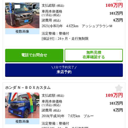
109万円
支払総額
(税込)
車両本体価格
103万円
(リ済込) (税込)
6万円
諸費用
(税込)
2021(令和3)年 4.6万km アッシュブラウンＭ
法定整備：整備付
[保証付]：24ヶ月・走行無制限
無料見積
電話でお問合せ
在庫確認する
1分で予約完了
来店予約
お
ホンダ Ｎ－ＢＯＸカスタム
109万円
支払総額
(税込)
車両本体価格
103万円
(リ済込) (税込)
6万円
諸費用
(税込)
2018(平成30)年 7.0万km ブルー
法定整備：整備付