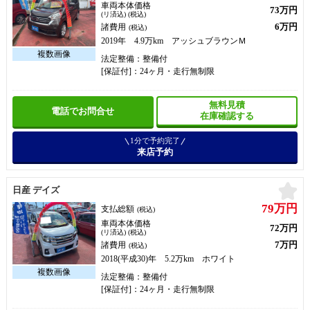
車両本体価格
73万円
(リ済込) (税込)
6万円
諸費用
(税込)
2019年 4.9万km アッシュブラウンＭ
法定整備：整備付
[保証付]：24ヶ月・走行無制限
無料見積
電話でお問合せ
在庫確認する
1分で予約完了
来店予約
お
日産 デイズ
79万円
支払総額
(税込)
車両本体価格
72万円
(リ済込) (税込)
7万円
諸費用
(税込)
2018(平成30)年 5.2万km ホワイト
法定整備：整備付
[保証付]：24ヶ月・走行無制限