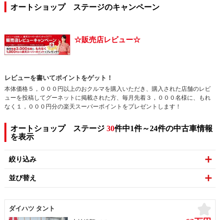
オートショップ ステージのキャンペーン
☆販売店レビュー☆
レビューを書いてポイントをゲット！
本体価格５，０００円以上のおクルマを購入いただき、購入された店舗のレビ
ューを投稿してグーネットに掲載された方、毎月先着３，０００名様に、もれ
なく１，０００円分の楽天スーパーポイントをプレゼントします！
オートショップ ステージ
30
件中1件～24件の中古車情報
を表示
絞り込み
並び替え
お
ダイハツ タント