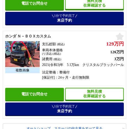
無料見積
電話でお問合せ
在庫確認する
1分で予約完了
来店予約
お
ホンダ Ｎ－ＢＯＸカスタム
129万円
支払総額
(税込)
車両本体価格
126万円
(リ済込) (税込)
3万円
諸費用
(税込)
2021(令和3)年 5.1万km クリスタルブラックパール
法定整備：整備付
[保証付]：24ヶ月・走行無制限
無料見積
電話でお問合せ
在庫確認する
1分で予約完了
来店予約
オートショップ ステージの中古車をすべて見る