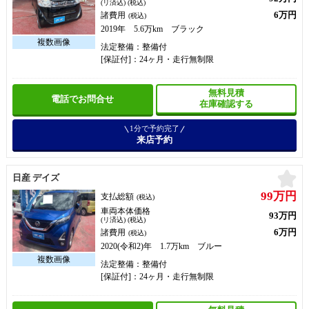
(リ済込) (税込)
6万円
諸費用
(税込)
2019年 5.6万km ブラック
法定整備：整備付
[保証付]：24ヶ月・走行無制限
無料見積
電話でお問合せ
在庫確認する
1分で予約完了
来店予約
お
日産 デイズ
99万円
支払総額
(税込)
車両本体価格
93万円
(リ済込) (税込)
6万円
諸費用
(税込)
2020(令和2)年 1.7万km ブルー
法定整備：整備付
[保証付]：24ヶ月・走行無制限