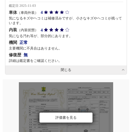
鑑定日 2025-11-03
車体
4
（車両外装）
気になるキズやヘコミは補修済みですが、小さなキズやヘコミが残って
います。
内装
4
（内装状態）
気になる汚れ等が、部分的にあります。
機関
正常
主要機関に不具合はありません。
修復歴
無
詳細は鑑定書をご確認ください。
閉じる
評価書を見る