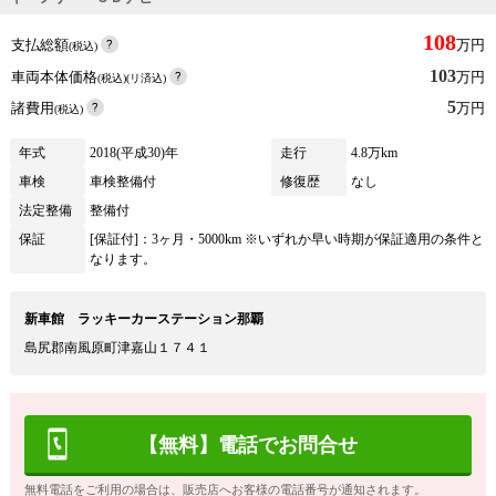
108
支払総額
万円
(税込)
103
車両本体価格
万円
(税込)(リ済込)
5
諸費用
万円
(税込)
年式
2018(平成30)年
走行
4.8万km
車検
車検整備付
修復歴
なし
法定整備
整備付
保証
[保証付]：3ヶ月・5000km ※いずれか早い時期が保証適用の条件と
なります。
新車館 ラッキーカーステーション那覇
島尻郡南風原町津嘉山１７４１
【無料】電話でお問合せ
無料電話をご利用の場合は、販売店へお客様の電話番号が通知されます。