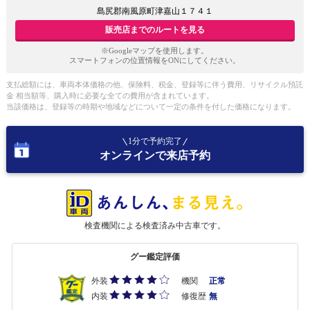
島尻郡南風原町津嘉山１７４１
販売店までのルートを見る
※Googleマップを使用します。
スマートフォンの位置情報をONにしてください。
支払総額には、車両本体価格の他、保険料、税金、登録等に伴う費用、リサイクル預託
金 相当額等、購入時に必要な全ての費用が含まれています。
当該価格は、登録等の時期や地域などについて一定の条件を付した価格になります。
1分で予約完了
オンラインで来店予約
検査機関による検査済み中古車です。
グー鑑定評価
外装
機関
正常
内装
修復歴
無