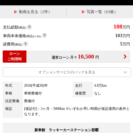
動画を見る（2件）
写真一覧（63枚）
108
支払総額
万円
(税込)
103
車両本体価格
万円
(税込)
(リ済込)
5
諸費用
万円
(税込)
ローン
10,500
月々
円
通常ローン
ご利用時
オプションサービスのパックを見る
年式
2018(平成30)年
走行
4.8万km
車検
車検整備付
修復歴
なし
法定整備
整備付
保証
[保証付]：3ヶ月・5000km ※いずれか早い時期が保証適用の条件と
なります。
新車館 ラッキーカーステーション那覇