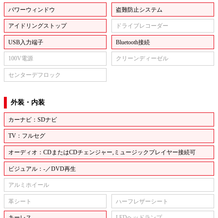
パワーウィンドウ
盗難防止システム
アイドリングストップ
ドライブレコーダー
USB入力端子
Bluetooth接続
100V電源
クリーンディーゼル
センターデフロック
外装・内装
カーナビ：SDナビ
TV：フルセグ
オーディオ：CDまたはCDチェンジャー,ミュージックプレイヤー接続可
ビジュアル：-／DVD再生
アルミホイール
革シート
ハーフレザーシート
キーレス
LEDヘッドランプ