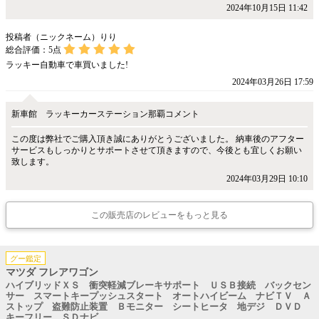
2024年10月15日 11:42
投稿者（ニックネーム）りり
総合評価：
5
点
ラッキー自動車で車買いました!
2024年03月26日 17:59
新車館 ラッキーカーステーション那覇コメント
この度は弊社でご購入頂き誠にありがとうございました。 納車後のアフター
サービスもしっかりとサポートさせて頂きますので、今後とも宜しくお願い
致します。
2024年03月29日 10:10
この販売店のレビューをもっと見る
グー鑑定
マツダ フレアワゴン
ハイブリッドＸＳ 衝突軽減ブレーキサポート ＵＳＢ接続 バックセン
サー スマートキープッシュスタート オートハイビーム ナビＴＶ Ａ
ストップ 盗難防止装置 Ｂモニター シートヒータ 地デジ ＤＶＤ
キーフリー ＳＤナビ