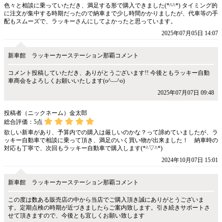
色々と相談に乗っていただき、満足する形で購入できました(*^^*) タイミング的
に注文が集中する時期だったので納車まで少し時間かかりましたが、代車等の手
配もスムーズで、ラッキーさんにしてよかったと思っています。
2025年07月05日 14:07
新車館 ラッキーカーステーション那覇コメント
コメント投稿していただき、ありがとうございます!! 今後ともラッキー自動
車商会をよろしくお願いいたします(o^―^o)
2025年07月07日 09:48
投稿者（ニックネーム）金太郎
総合評価：
5
点
欲しい新車があり、予算内での購入は厳しいのかな？って諦めていましたが、ラ
ッキー自動車で相談に乗って頂き、満足のいく買い物が出来ました！ 納車時の
対応も丁寧で、次回もラッキー自動車で購入します(*^▽^*)
2024年10月07日 15:01
新車館 ラッキーカーステーション那覇コメント
この度は数ある販売店の中から当店でご購入頂き誠にありがとうございま
す。定期点検の時期が近づきましたらご案内致します。引き続きサポートさ
せて頂きますので、今後とも宜しくお願い致します