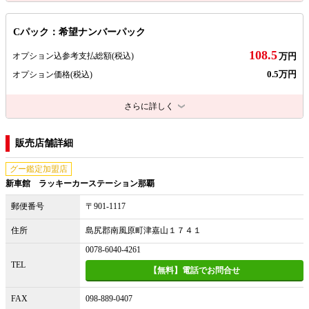
Cパック：希望ナンバーパック
108.5
オプション込参考支払総額
(税込)
万円
0.5万円
オプション価格
(税込)
さらに詳しく
販売店舗詳細
グー鑑定加盟店
新車館 ラッキーカーステーション那覇
郵便番号
〒901-1117
住所
島尻郡南風原町津嘉山１７４１
0078-6040-4261
TEL
【無料】電話でお問合せ
FAX
098-889-0407