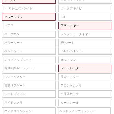
HID(キセノンライト)
ポータブルナビ
バックカメラ
ETC
エアロ
スマートキー
ローダウン
ランフラットタイヤ
パワーシート
3列シート
ベンチシート
フルフラットシート
チップアップシート
オットマン
電動格納サードシート
シートヒーター
ウォークスルー
後席モニター
電動リアゲート
フロントカメラ
シートエアコン
全周囲カメラ
サイドカメラ
ルーフレール
エアサスペンション
ヘッドライトウォッシャー