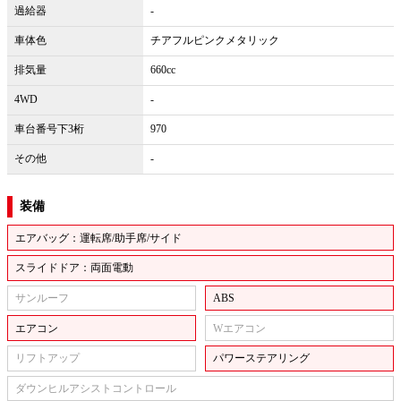
過給器
-
車体色
チアフルピンクメタリック
排気量
660cc
4WD
-
車台番号下3桁
970
その他
-
装備
エアバッグ：運転席/助手席/サイド
スライドドア：両面電動
サンルーフ
ABS
エアコン
Wエアコン
リフトアップ
パワーステアリング
ダウンヒルアシストコントロール