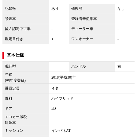
記録簿
あり
修復歴
なし
禁煙車
-
登録済未使用車
-
輸入認定中古車
-
ディーラー車
-
鑑定書付き
○
ワンオーナー
-
基本仕様
現行型
-
ハンドル
右
年式
2018(平成30)年
(初年度登録)
乗員定員
４名
燃料
ハイブリッド
ドア
5D
エコカー減税
-
対象車
ミッション
インパネAT