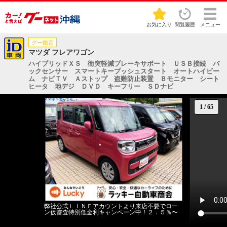
お気に入り
閲覧履歴
メニュー
グー鑑定
マツダ フレアワゴン
ハイブリッドＸＳ 衝突軽減ブレーキサポート ＵＳＢ接続 バ
ックセンサー スマートキープッシュスタート オートハイビー
ム ナビＴＶ Ａストップ 盗難防止装置 Ｂモニター シート
ヒータ 地デジ ＤＶＤ キーフリー ＳＤナビ
1
/
65
弊社公式ＬＩＮＥアカウントより来店不要でロー
ン仮審査特別低金利キャンペーン中！２．５％〜