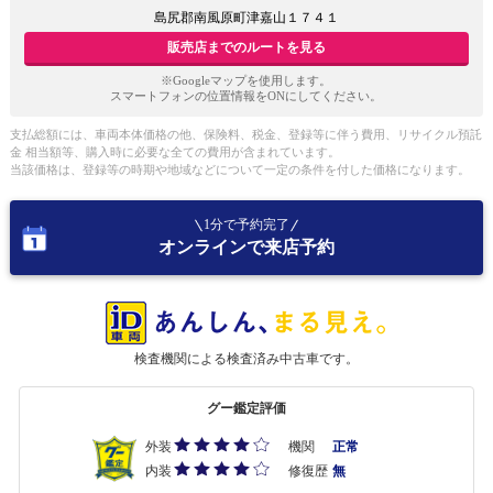
島尻郡南風原町津嘉山１７４１
販売店までのルートを見る
※Googleマップを使用します。
スマートフォンの位置情報をONにしてください。
支払総額には、車両本体価格の他、保険料、税金、登録等に伴う費用、リサイクル預託
金 相当額等、購入時に必要な全ての費用が含まれています。
当該価格は、登録等の時期や地域などについて一定の条件を付した価格になります。
1分で予約完了
オンラインで来店予約
検査機関による検査済み中古車です。
グー鑑定評価
外装
機関
正常
内装
修復歴
無