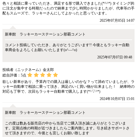
色々と相談に乗っていただき、満足する形で購入できました(*^^*) タイミング的
に注文が集中する時期だったので納車まで少し時間かかりましたが、代車等の手
配もスムーズで、ラッキーさんにしてよかったと思っています。
2025年07月05日 14:07
新車館 ラッキーカーステーション那覇コメント
コメント投稿していただき、ありがとうございます!! 今後ともラッキー自動
車商会をよろしくお願いいたします(o^―^o)
2025年07月07日 09:48
投稿者（ニックネーム）金太郎
総合評価：
5
点
欲しい新車があり、予算内での購入は厳しいのかな？って諦めていましたが、ラ
ッキー自動車で相談に乗って頂き、満足のいく買い物が出来ました！ 納車時の
対応も丁寧で、次回もラッキー自動車で購入します(*^▽^*)
2024年10月07日 15:01
新車館 ラッキーカーステーション那覇コメント
この度は数ある販売店の中から当店でご購入頂き誠にありがとうございま
す。定期点検の時期が近づきましたらご案内致します。引き続きサポートさ
せて頂きますので、今後とも宜しくお願い致します