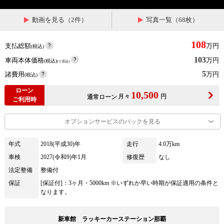
動画を見る（2件）
写真一覧（68枚）
108
支払総額
万円
(税込)
103
車両本体価格
万円
(税込)
(リ済込)
5
諸費用
万円
(税込)
ローン
10,500
月々
円
通常ローン
ご利用時
オプションサービスのパックを見る
年式
2018(平成30)年
走行
4.0万km
車検
2027(令和9)年1月
修復歴
なし
法定整備
整備付
保証
[保証付]：3ヶ月・5000km ※いずれか早い時期が保証適用の条件と
なります。
新車館 ラッキーカーステーション那覇