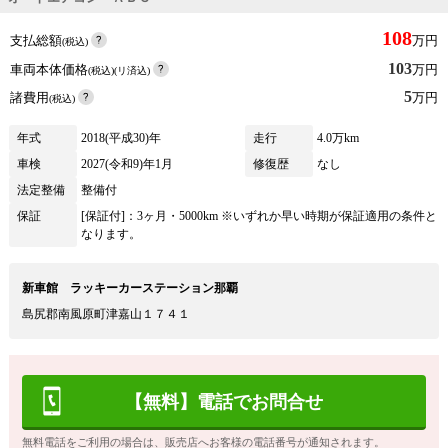
108
支払総額
万円
(税込)
103
車両本体価格
万円
(税込)(リ済込)
5
諸費用
万円
(税込)
年式
2018(平成30)年
走行
4.0万km
車検
2027(令和9)年1月
修復歴
なし
法定整備
整備付
保証
[保証付]：3ヶ月・5000km ※いずれか早い時期が保証適用の条件と
なります。
新車館 ラッキーカーステーション那覇
島尻郡南風原町津嘉山１７４１
【無料】電話でお問合せ
無料電話をご利用の場合は、販売店へお客様の電話番号が通知されます。