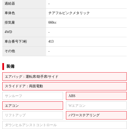
過給器
-
車体色
チアフルピンクメタリック
排気量
660cc
4WD
-
車台番号下3桁
413
その他
-
装備
エアバッグ：運転席/助手席/サイド
スライドドア：両面電動
サンルーフ
ABS
エアコン
Wエアコン
リフトアップ
パワーステアリング
ダウンヒルアシストコントロール