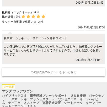
2024年10月15日 11:42
投稿者（ニックネーム）りり
総合評価：
5
点
ラッキー自動車で車買いました!
2024年03月26日 17:59
新車館 ラッキーカーステーション那覇コメント
この度は弊社でご購入頂き誠にありがとうございました。 納車後のアフター
サービスもしっかりとサポートさせて頂きますので、今後とも宜しくお願い
致します。
2024年03月29日 10:10
この販売店のレビューをもっと見る
グー鑑定
マツダ フレアワゴン
ハイブリッドＸＳ 衝突軽減ブレーキサポート ＵＳＢ接続 バックセン
サー スマートキープッシュスタート ワンセグＴＶ オートハイビー
ム ナビＴＶ Ａストップ 盗難防止装置 シートヒータ キーフリー
オートエアコン ＡＢＳ