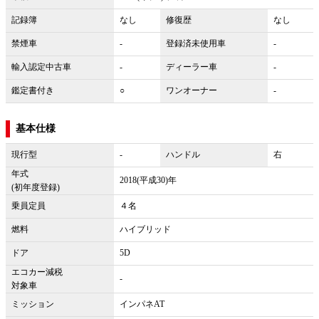
記録簿
なし
修復歴
なし
禁煙車
-
登録済未使用車
-
輸入認定中古車
-
ディーラー車
-
鑑定書付き
○
ワンオーナー
-
基本仕様
現行型
-
ハンドル
右
年式
2018(平成30)年
(初年度登録)
乗員定員
４名
燃料
ハイブリッド
ドア
5D
エコカー減税
-
対象車
ミッション
インパネAT