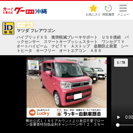
お気に入り
閲覧履歴
メニュー
グー鑑定
マツダ フレアワゴン
ハイブリッドＸＳ 衝突軽減ブレーキサポート ＵＳＢ接続 バ
ックセンサー スマートキープッシュスタート ワンセグＴＶ
オートハイビーム ナビＴＶ Ａストップ 盗難防止装置 シー
トヒータ キーフリー オートエアコン ＡＢＳ
1
/
70
弊社公式ＬＩＮＥアカウントより来店不要でロー
ン仮審査特別低金利キャンペーン中！２．５％〜