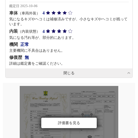
鑑定日 2025-10-06
車体
4
（車両外装）
気になるキズやヘコミは補修済みですが、小さなキズやヘコミが残って
います。
内装
4
（内装状態）
気になる汚れ等が、部分的にあります。
機関
正常
主要機関に不具合はありません。
修復歴
無
詳細は鑑定書をご確認ください。
閉じる
評価書を見る