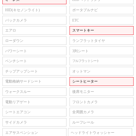
HID(キセノンライト)
ポータブルナビ
バックカメラ
ETC
エアロ
スマートキー
ローダウン
ランフラットタイヤ
パワーシート
3列シート
ベンチシート
フルフラットシート
チップアップシート
オットマン
電動格納サードシート
シートヒーター
ウォークスルー
後席モニター
電動リアゲート
フロントカメラ
シートエアコン
全周囲カメラ
サイドカメラ
ルーフレール
エアサスペンション
ヘッドライトウォッシャー