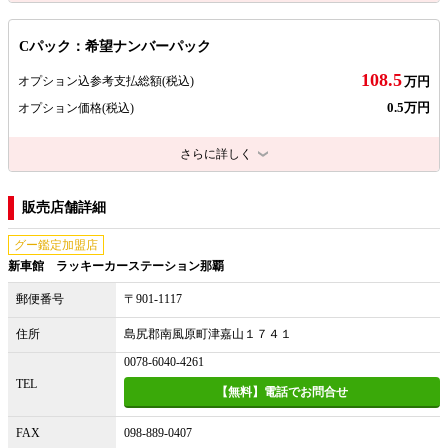
Cパック：希望ナンバーパック
108.5
オプション込参考支払総額
(税込)
万円
0.5万円
オプション価格
(税込)
さらに詳しく
販売店舗詳細
グー鑑定加盟店
新車館 ラッキーカーステーション那覇
郵便番号
〒901-1117
住所
島尻郡南風原町津嘉山１７４１
0078-6040-4261
TEL
【無料】電話でお問合せ
FAX
098-889-0407