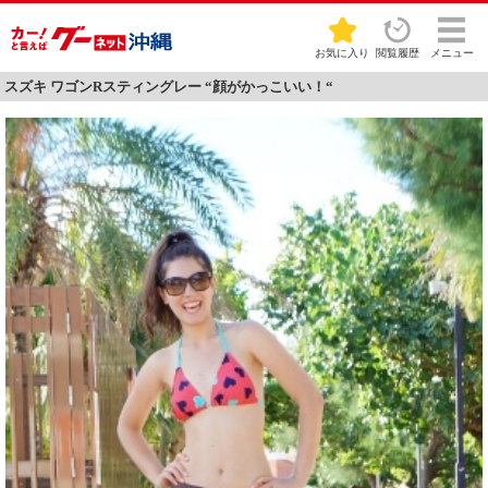
お気に入り
閲覧履歴
メニュー
スズキ ワゴンRスティングレー “顔がかっこいい！“