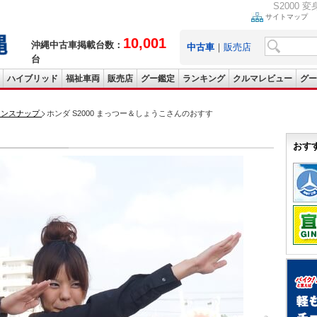
S2000
サイトマップ
10,001
沖縄中古車掲載台数：
中古車
｜
販売店
台
ハイブリッド
福祉車両
販売店
グー鑑定
ランキング
クルマレビュー
グー
ョンスナップ
ホンダ S2000 まっつー＆しょうこさんのおすす
おす