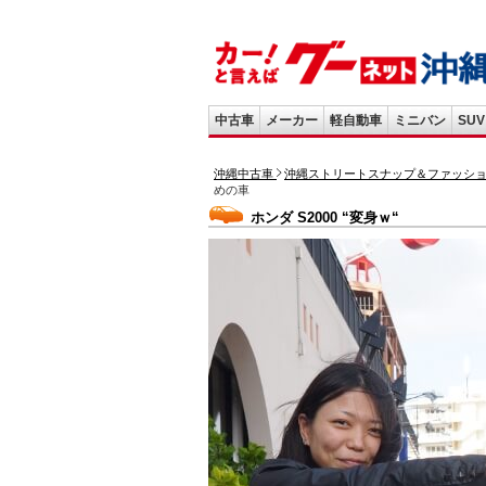
中古車
メーカー
軽自動車
ミニバン
SUV
沖縄中古車
沖縄ストリートスナップ＆ファッシ
めの車
ホンダ S2000 “変身ｗ“