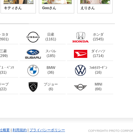
キティさん
Gooさん
えりさん
トヨタ
日産
ホンダ
2601)
(1161)
(1545)
三菱
スバル
ダイハツ
(299)
(185)
(1714)
ﾃﾞｽ・ﾍﾞﾝﾂ
BMW
ﾌｫﾙｸｽﾜｰｹﾞﾝ
(31)
(36)
(16)
ジープ
プジョー
MINI
(22)
(6)
(66)
社概要
|
利用規約
|
プライバシーポリシー
COPYRIGHT© PROTO CORPORA