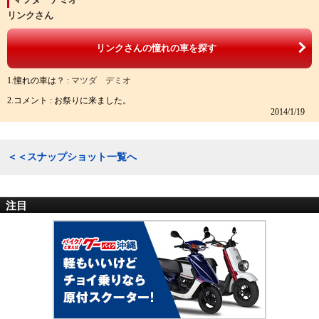
リンクさん
リンクさんの憧れの車を探す
1.憧れの車は？ :
マツダ デミオ
2.コメント : お祭りに来ました。
2014/1/19
＜＜スナップショット一覧へ
注目