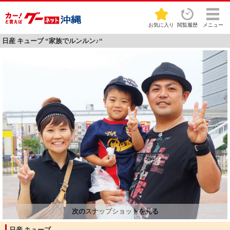
お気に入り
閲覧履歴
メニュー
日産 キューブ “家族でルンルン♪“
日産 キューブ