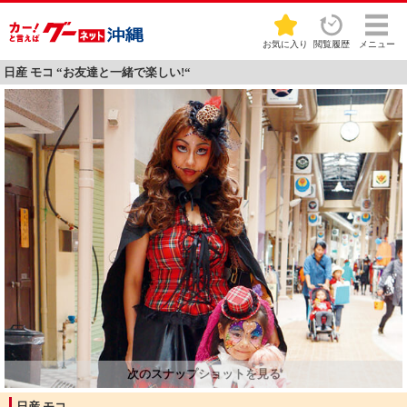
お気に入り
閲覧履歴
メニュー
日産 モコ “お友達と一緒で楽しい!“
日産 モコ