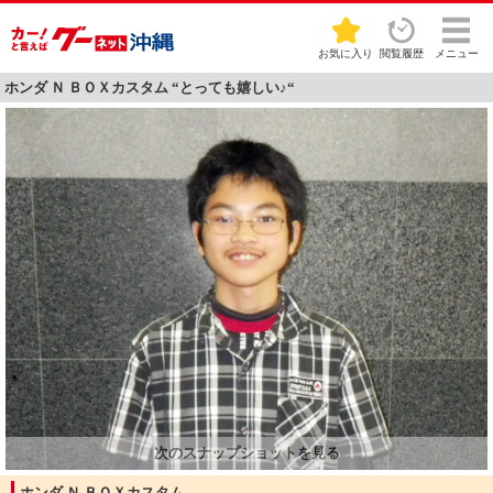
お気に入り
閲覧履歴
メニュー
ホンダ Ｎ ＢＯＸカスタム “とっても嬉しい♪“
ホンダ Ｎ ＢＯＸカスタム