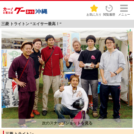
お気に入り
閲覧履歴
メニュー
三菱 トライトン “エイサー最高！“
三菱 トライトン