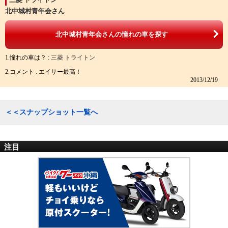
北中城村青年会さん
北中城村青年会さんの憧れの車を探す
1.憧れの車は？ :
三菱 トライトン
2.コメント : エイサー最高！
2013/12/19
＜＜スナップショット一覧へ
注目