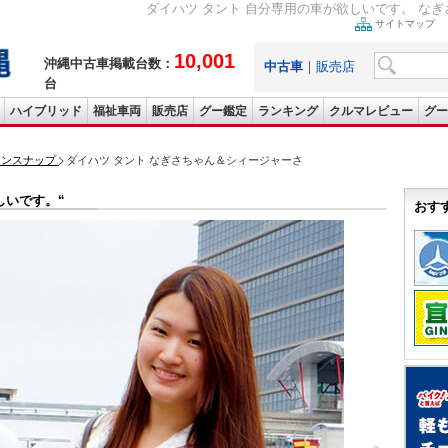
ダイハツ タント 自分専用の車が欲しいです。 な
サイトマップ
10,001
沖縄中古車掲載台数：
中古車
｜
販売店
台
ハイブリッド
福祉車両
販売店
グー鑑定
ランキング
クルマレビュー
グー
ョンスナップ
ダイハツ タント なぎさちゃん＆シィージャーさ
しいです。“
おす