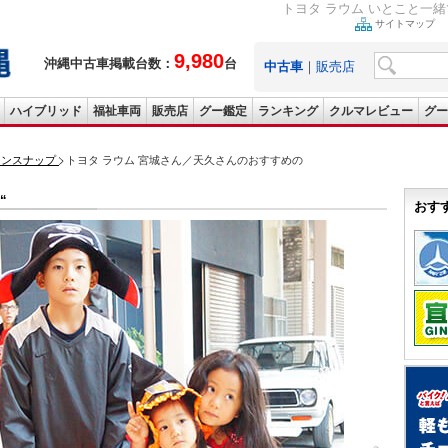
トヨタ ラウム いとこと一
サイトマップ
9,980
沖縄中古車掲載台数：
台
中古車
｜
販売店
ハイブリッド
福祉車両
販売店
グー鑑定
ランキング
クルマレビュー
グー
ョンスナップ
トヨタ ラウム 宮城さん／天久さんのおすすめの
“
おす