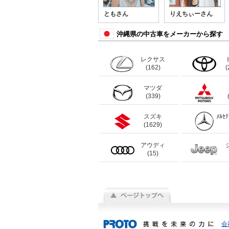
ともさん
りえちぃーさん
沖縄県の中古車をメーカーから探す
レクサス
(162)
(
マツダ
(339)
スズキ
ﾒﾙｾ
(1629)
アウディ
(15)
会