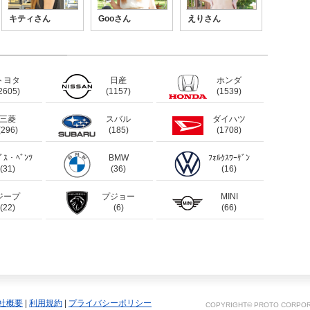
キティさん
Gooさん
えりさん
トヨタ
日産
ホンダ
2605)
(1157)
(1539)
三菱
スバル
ダイハツ
(296)
(185)
(1708)
ﾃﾞｽ・ﾍﾞﾝﾂ
BMW
ﾌｫﾙｸｽﾜｰｹﾞﾝ
(31)
(36)
(16)
ジープ
プジョー
MINI
(22)
(6)
(66)
社概要
|
利用規約
|
プライバシーポリシー
COPYRIGHT© PROTO CORPORA