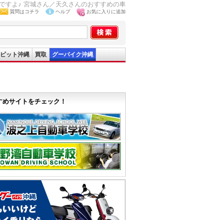
緒ですよ♪ 宮城さん／天久さんのおすすめの車
質問はコチラ
ヘルプ
お気に入りに追加
ピット沖縄
買取
グーバイク沖縄
すめサイトをチェック！