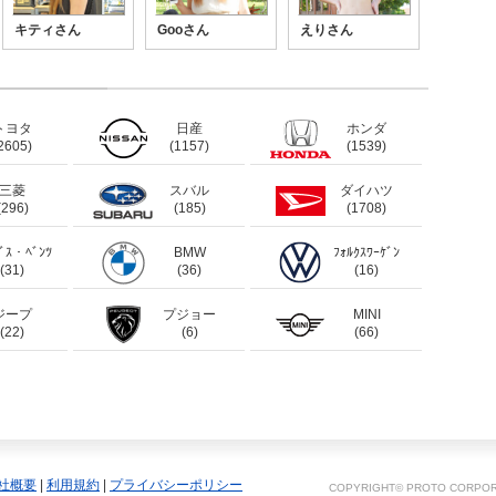
キティさん
Gooさん
えりさん
トヨタ
日産
ホンダ
2605)
(1157)
(1539)
三菱
スバル
ダイハツ
(296)
(185)
(1708)
ﾃﾞｽ・ﾍﾞﾝﾂ
BMW
ﾌｫﾙｸｽﾜｰｹﾞﾝ
(31)
(36)
(16)
ジープ
プジョー
MINI
(22)
(6)
(66)
社概要
|
利用規約
|
プライバシーポリシー
COPYRIGHT© PROTO CORPORA