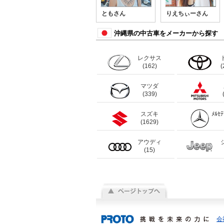
ともさん
りえちぃーさん
沖縄県の中古車をメーカーから探す
レクサス
(162)
(
マツダ
(339)
スズキ
ﾒﾙｾ
(1629)
アウディ
(15)
会