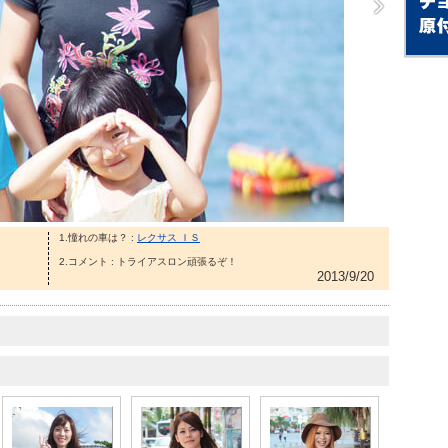
1.憧れの車は？ :
レクサス ＩＳ
2.コメント : トライアスロン頑張るぞ！
2013/9/20