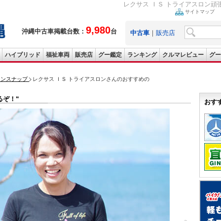
レクサス ＩＳ トライアスロン頑
サイトマップ
9,980
沖縄中古車掲載台数：
台
中古車
｜
販売店
ハイブリッド
福祉車両
販売店
グー鑑定
ランキング
クルマレビュー
グー
ョンスナップ
レクサス ＩＳ トライアスロンさんのおすすめの
るぞ！“
おす