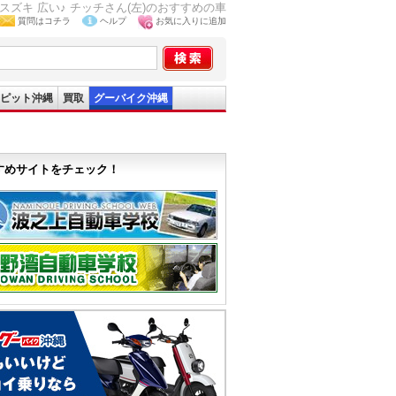
 スズキ 広い♪ チッチさん(左)のおすすめの車
質問はコチラ
ヘルプ
お気に入りに追加
ピット沖縄
買取
グーバイク沖縄
すめサイトをチェック！