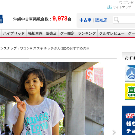
ワゴンR
サイトマップ
9,973
沖縄中古車掲載台数：
台
中古車
｜
販売店
ハイブリッド
福祉車両
販売店
グー鑑定
ランキング
クルマレビュー
グー
ョンスナップ
ワゴンR スズキ チッチさん(左)のおすすめの車
おす