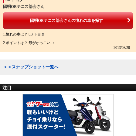
陽明OBテニス部会さん
陽明OBテニス部会さんの憧れの車を探す
1.憧れの車は？
bB トヨタ
2.ポイントは？ 形がかっこいい
2013/08/20
＜＜スナップショット一覧へ
注目