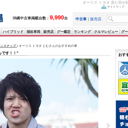
オーリス トヨタ 見た目が
サイトマップ
9,990
沖縄中古車掲載台数：
台
中古車
｜
販売店
ハイブリッド
福祉車両
販売店
グー鑑定
ランキング
クルマレビュー
グー
ョンスナップ
オーリス トヨタ とむさんのおすすめの車
らです！！“
おす