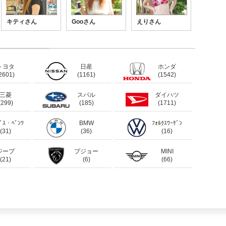
キティさん
Gooさん
えりさん
トヨタ
日産
ホンダ
2601)
(1161)
(1542)
三菱
スバル
ダイハツ
(299)
(185)
(1711)
ﾃﾞｽ・ﾍﾞﾝﾂ
BMW
ﾌｫﾙｸｽﾜｰｹﾞﾝ
(31)
(36)
(16)
ジープ
プジョー
MINI
(21)
(6)
(66)