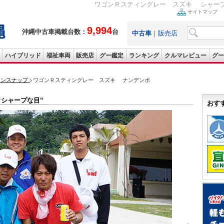
ワゴンＲスティングレー スズキ シャープ
サイトマップ
9,994
沖縄中古車掲載台数：
台
中古車
｜
販売店
ハイブリッド
福祉車両
販売店
グー鑑定
ランキング
クルマレビュー
グー
ョンスナップ
ワゴンＲスティングレー スズキ ナンデンボ
シャープな目“
おす