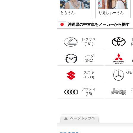
ともさん
りえちぃーさん
沖縄県の中古車をメーカーから探す
レクサス
(161)
(
マツダ
(341)
スズキ
ﾒﾙｾ
(1633)
アウディ
(15)