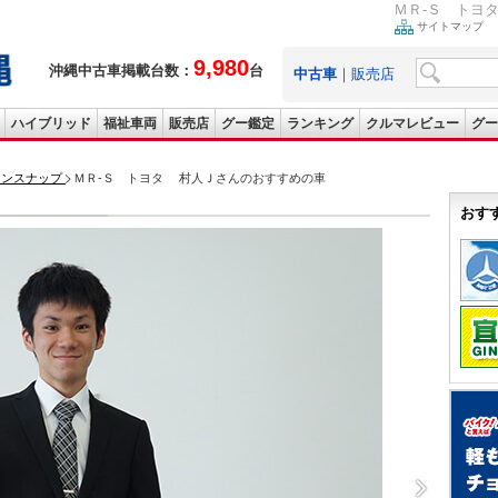
ＭＲ-Ｓ トヨ
サイトマップ
9,980
沖縄中古車掲載台数：
台
中古車
｜
販売店
ハイブリッド
福祉車両
販売店
グー鑑定
ランキング
クルマレビュー
グー
ョンスナップ
ＭＲ-Ｓ トヨタ 村人Ｊさんのおすすめの車
おす