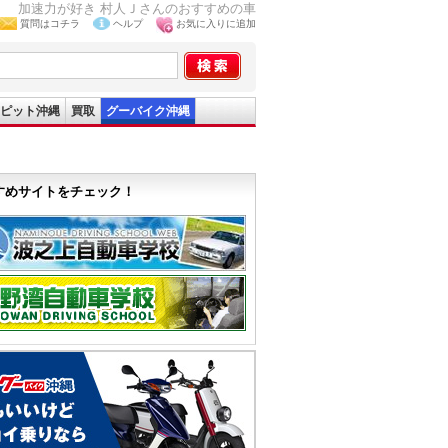
タ 加速力が好き 村人Ｊさんのおすすめの車
質問はコチラ
ヘルプ
お気に入りに追加
ピット沖縄
買取
グーバイク沖縄
すめサイトをチェック！