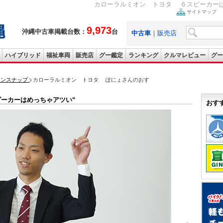
カローラルミオン トヨタ ６スピーカーは
サイトマップ
9,973
沖縄中古車掲載台数：
台
中古車
｜
販売店
ハイブリッド
福祉車両
販売店
グー鑑定
ランキング
クルマレビュー
グー
ョンスナップ
カローラルミオン トヨタ ぽにょさんのおす
ーカーはめっちゃアツい“
おす