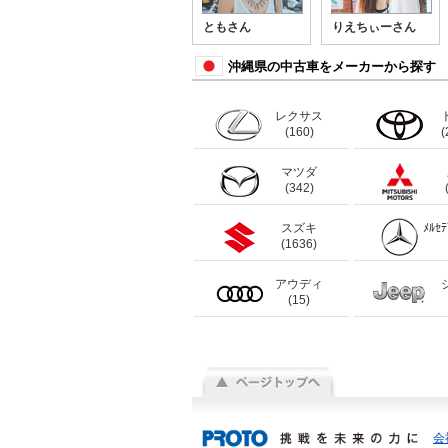
ともさん
りえちぃーさん
沖縄県の中古車をメーカーから探す
レクサス
(160)
(
マツダ
(342)
スズキ
ﾒﾙｾ
(1636)
アウディ
(15)
会