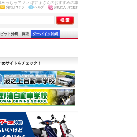
めっちゃアツい ぽにょさんのおすすめの車
質問はコチラ
ヘルプ
お気に入りに追加
ピット沖縄
買取
グーバイク沖縄
すめサイトをチェック！