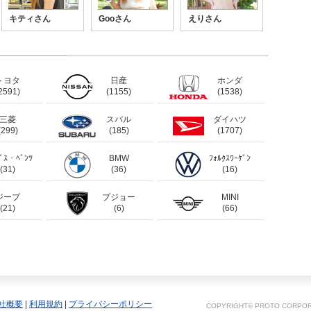
キティさん
Gooさん
えりさん
トヨタ
日産
ホンダ
2591)
(1155)
(1538)
三菱
スバル
ダイハツ
(299)
(185)
(1707)
ﾃﾞｽ・ﾍﾞﾝﾂ
BMW
ﾌｫﾙｸｽﾜｰｹﾞﾝ
(31)
(36)
(16)
ジープ
プジョー
MINI
(21)
(6)
(66)
社概要
|
利用規約
|
プライバシーポリシー
COPYRIGHT© PROTO CORPORA