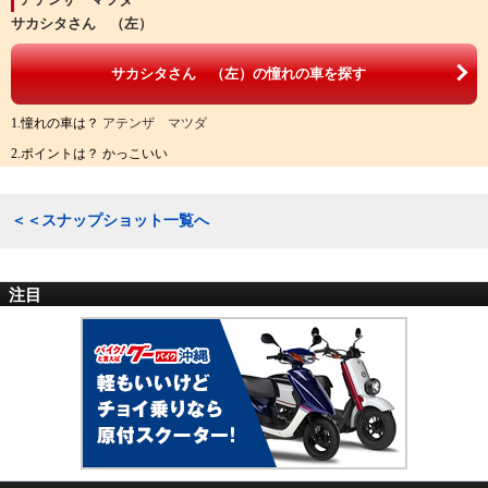
サカシタさん （左）
サカシタさん （左）の憧れの車を探す
1.憧れの車は？
アテンザ マツダ
2.ポイントは？ かっこいい
＜＜スナップショット一覧へ
注目