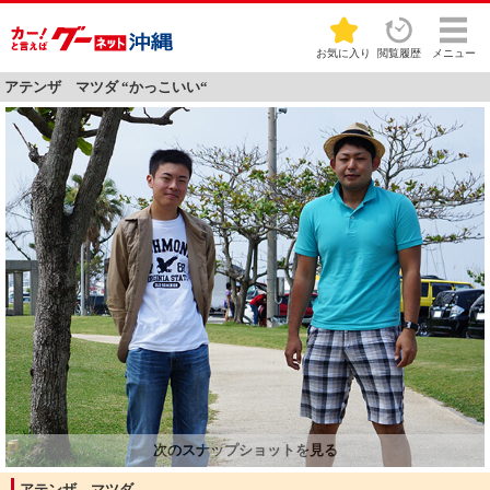
お気に入り
閲覧履歴
メニュー
アテンザ マツダ “かっこいい“
アテンザ マツダ