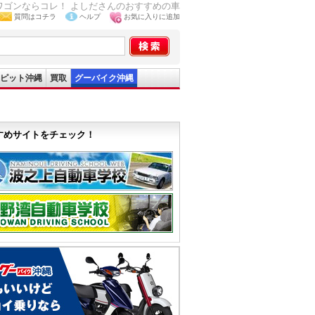
ワゴンならコレ！ よしださんのおすすめの車
質問はコチラ
ヘルプ
お気に入りに追加
ピット沖縄
買取
グーバイク沖縄
すめサイトをチェック！