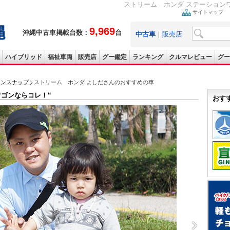
ストリーム ホンダ ステーション
サイトマップ
9,969
沖縄中古車掲載台数：
台
中古車
｜
販売店
ハイブリッド
福祉車両
販売店
グー鑑定
ランキング
クルマレビュー
グー
ョンスナップ
ストリーム ホンダ よしださんのおすすめの車
ワゴンならコレ！“
おす