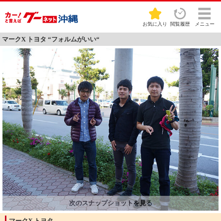
お気に入り
閲覧履歴
メニュー
マークX トヨタ “フォルムがいい“
マークX トヨタ