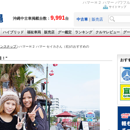
ハマーＨ２ ハマー パワフ
サイトマップ
9,991
沖縄中古車掲載台数：
台
中古車
｜
販売店
ハイブリッド
福祉車両
販売店
グー鑑定
ランキング
クルマレビュー
グー
ョンスナップ
ハマーＨ２ ハマー セイカさん（右)のおすすめの
目！“
おす