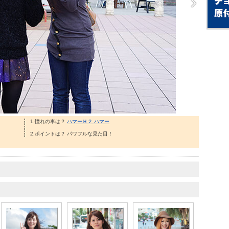
1.憧れの車は？
ハマーＨ２ ハマー
2.ポイントは？ パワフルな見た目！