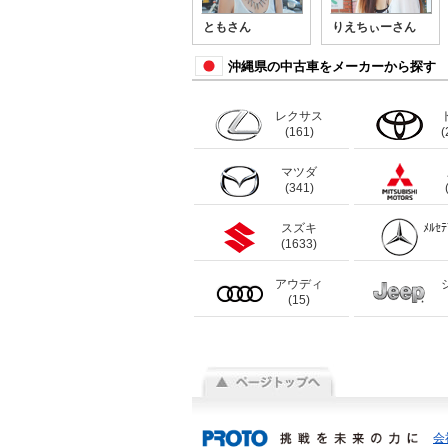
ともさん
りえちぃーさん
沖縄県の中古車をメーカーから探す
レクサス
(161)
(
マツダ
(341)
スズキ
ﾒﾙｾ
(1633)
アウディ
(15)
会