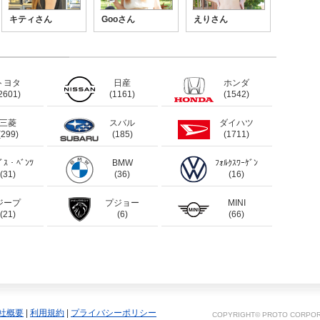
キティさん
Gooさん
えりさん
トヨタ
日産
ホンダ
2601)
(1161)
(1542)
三菱
スバル
ダイハツ
(299)
(185)
(1711)
ﾃﾞｽ・ﾍﾞﾝﾂ
BMW
ﾌｫﾙｸｽﾜｰｹﾞﾝ
(31)
(36)
(16)
ジープ
プジョー
MINI
(21)
(6)
(66)
社概要
|
利用規約
|
プライバシーポリシー
COPYRIGHT© PROTO CORPORA