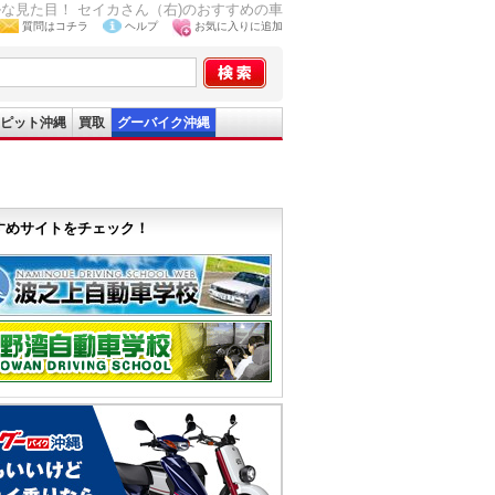
ルな見た目！ セイカさん（右)のおすすめの車
質問はコチラ
ヘルプ
お気に入りに追加
ピット沖縄
買取
グーバイク沖縄
すめサイトをチェック！