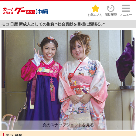
お気に入り
閲覧履歴
メニュー
モコ 日産 新成人としての抱負 “社会貢献を目標に頑張る♪“
モコ 日産