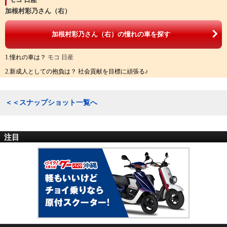
加根村彩乃さん（右）
加根村彩乃さん（右）の憧れの車を探す
1.憧れの車は？
モコ 日産
2.新成人としての抱負は？ 社会貢献を目標に頑張る♪
＜＜スナップショット一覧へ
注目