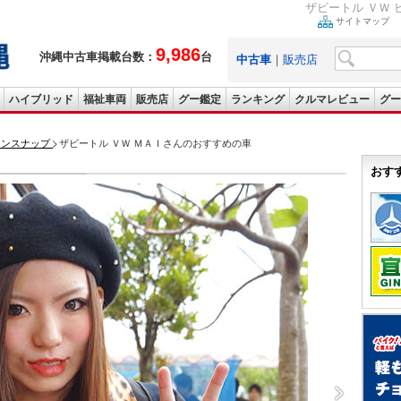
ザビートル ＶＷ
サイトマップ
9,986
沖縄中古車掲載台数：
台
中古車
｜
販売店
ハイブリッド
福祉車両
販売店
グー鑑定
ランキング
クルマレビュー
グー
ョンスナップ
ザビートル ＶＷ ＭＡＩさんのおすすめの車
おす