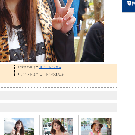
1.憧れの車は？
ザビートル ＶＷ
2.ポイントは？ ビートルの進化形