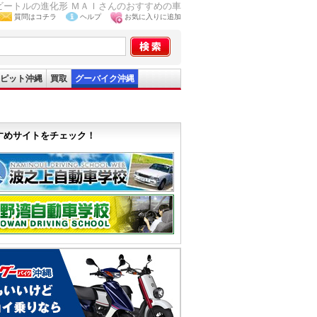
 ビートルの進化形 ＭＡＩさんのおすすめの車
質問はコチラ
ヘルプ
お気に入りに追加
ピット沖縄
買取
グーバイク沖縄
すめサイトをチェック！