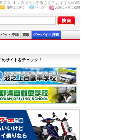
 ＢＯＸ ホンダ 広い 赤鬼さんのおすすめの車
質問はコチラ
ヘルプ
お気に入りに追加
ピット沖縄
買取
グーバイク沖縄
すめサイトをチェック！