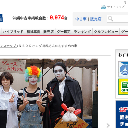
N
サイトマップ
9,974
沖縄中古車掲載台数：
台
中古車
｜
販売店
ハイブリッド
福祉車両
販売店
グー鑑定
ランキング
クルマレビュー
グー
ョンスナップ
N ＢＯＸ ホンダ 赤鬼さんのおすすめの車
おす