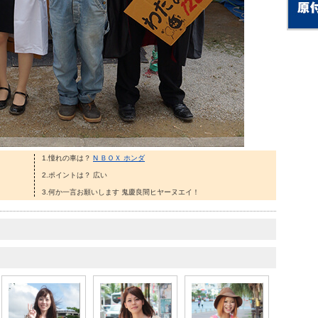
1.憧れの車は？
N ＢＯＸ ホンダ
2.ポイントは？ 広い
3.何か一言お願いします 鬼慶良間ヒヤーヌエイ！