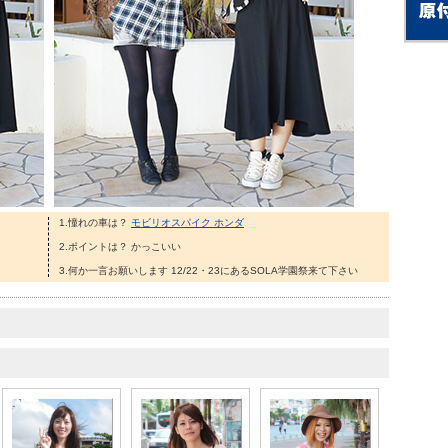
1.憧れの車は？
モビリオスパイク ホンダ
2.ポイントは？ かっこいい
3.何か一言お願いします 12/22・23にあるSOLA学園祭来て下さい