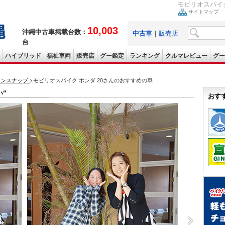
モビリオスパイク
サイトマップ
10,003
沖縄中古車掲載台数：
中古車
｜
販売店
台
ハイブリッド
福祉車両
販売店
グー鑑定
ランキング
クルマレビュー
グー
ョンスナップ
モビリオスパイク ホンダ 20さんのおすすめの車
い“
おす