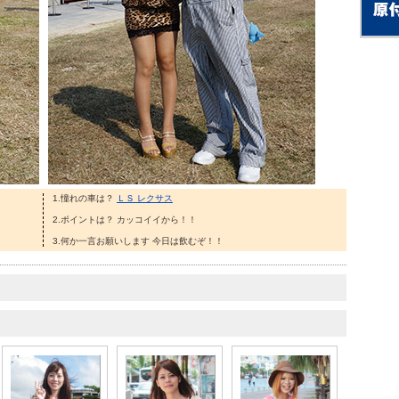
1.憧れの車は？
ＬＳ レクサス
2.ポイントは？ カッコイイから！！
3.何か一言お願いします 今日は飲むぞ！！