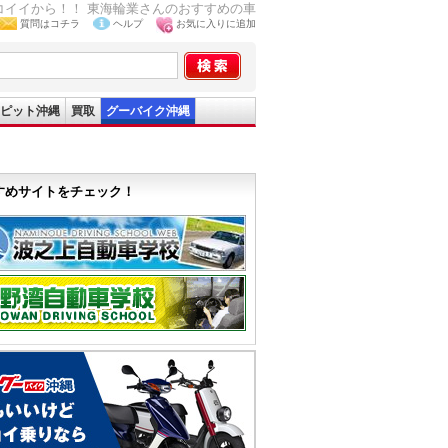
ッコイイから！！ 東海輪業さんのおすすめの車
質問はコチラ
ヘルプ
お気に入りに追加
ピット沖縄
買取
グーバイク沖縄
すめサイトをチェック！