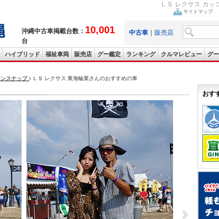
ＬＳ レクサス カ
サイトマップ
10,001
沖縄中古車掲載台数：
中古車
｜
販売店
台
ハイブリッド
福祉車両
販売店
グー鑑定
ランキング
クルマレビュー
グー
ョンスナップ
ＬＳ レクサス 東海輪業さんのおすすめの車
おす