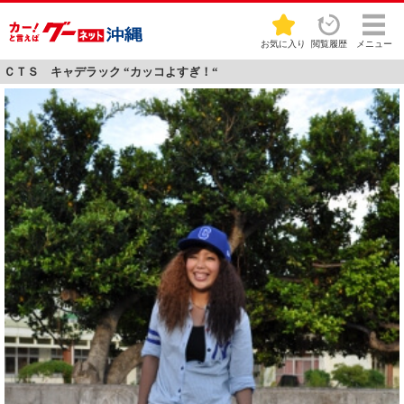
お気に入り
閲覧履歴
メニュー
ＣＴＳ キャデラック “カッコよすぎ！“