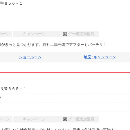
古堅８５０－１
8
ペーン
キャンペーン
グー鑑定加盟店
車がきっと見つかります。自社工場完備でアフターもバッチリ！
ショールーム
地図･
キャンペーン
伊良皆６６５－１
0
ペーン
キャンペーン
グー鑑定加盟店
をお探しなら沖自動車までお越しください。新車は各社取扱い可能！