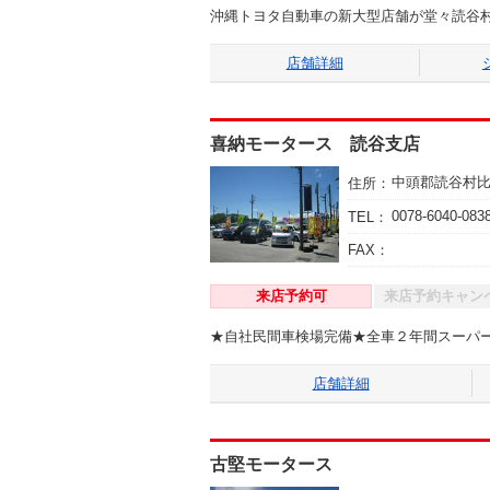
沖縄トヨタ自動車の新大型店舗が堂々読谷村
店舗詳細
喜納モータース 読谷支店
中頭郡読谷村
住所：
0078-6040-083
TEL：
FAX：
来店予約可
来店予約キャン
★自社民間車検場完備★全車２年間スーパ
店舗詳細
古堅モータース