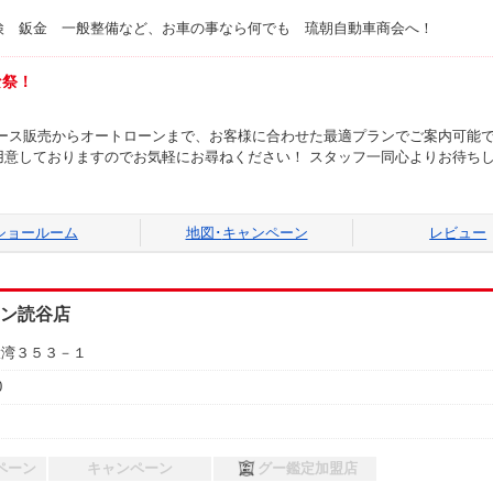
検 鈑金 一般整備など、お車の事なら何でも 琉朝自動車商会へ！
な祭！
ース販売からオートローンまで、お客様に合わせた最適プランでご案内可能で
用意しておりますのでお気軽にお尋ねください！ スタッフ一同心よりお待ち
ショールーム
地図･
キャンペーン
レビュー
ン読谷店
大湾３５３－１
0
ペーン
キャンペーン
グー鑑定加盟店