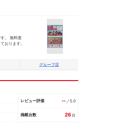
す。 無料査
しております。
グループ店
--
レビュー評価
／5.0
26
掲載台数
台