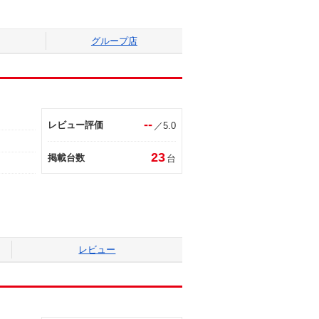
グループ店
--
レビュー評価
／5.0
23
掲載台数
台
レビュー