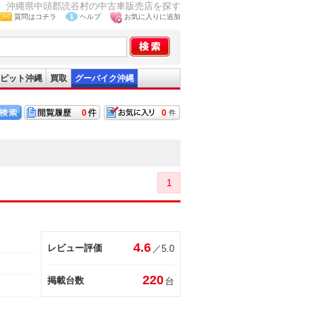
沖縄県中頭郡読谷村の中古車販売店を探す
質問はコチラ
ヘルプ
お気に入りに追加
ピット沖縄
買取
グーバイク沖縄
0
0
1
4.6
レビュー評価
／5.0
220
掲載台数
台