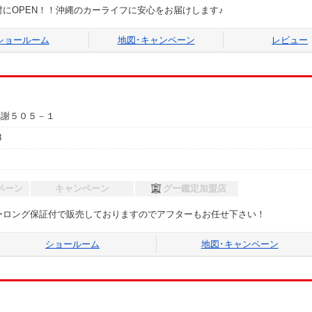
にOPEN！！沖縄のカーライフに安心をお届けします♪
ショールーム
地図･
キャンペーン
レビュー
比謝５０５－１
8
ペーン
キャンペーン
グー鑑定加盟店
ーロング保証付で販売しておりますのでアフターもお任せ下さい！
ショールーム
地図･
キャンペーン