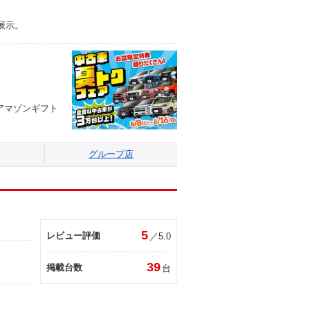
展示。
アマゾンギフト
グループ店
5
レビュー評価
／5.0
39
掲載台数
台