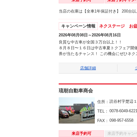
当店の在庫は【全車1年保証付き】 200
キャンペーン情報
ネクステージ お
2026年08月08日～2026年08月16日
良質な中古車が全国３万台以上！！
８月８日〜１６日は中古車夏トクフェア開催
券が当たるチャンス！ この機会にぜひネク
店舗詳細
琉朝自動車商会
読谷村字楚辺
住所：
0078-6049-622
TEL：
098-957-6558
FAX：
来店予約可
来店予約キャン