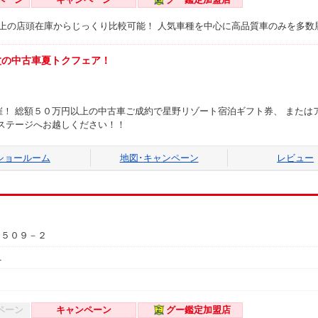
台以上の店頭在庫からじっくり比較可能！ 人気車種を中心に高品質車のみを多数
盆の中古車夏トクフェア！
！ 総額５０万円以上の中古車ご成約で星野リゾート宿泊ギフト券、 または
ステージへお越しください！！
ショールーム
地図･
キャンペーン
レビュー
１５０９－２
1
ペーン
キャンペーン
グー鑑定加盟店