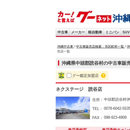
中古車
メーカー
軽自動車
ミニバン
SUV
沖縄中古車
中古車販売店検索：市区町村一覧
沖
売店一覧
沖縄県中頭郡読谷村の中古車販売店
グー鑑定加盟店
？
ネクステージ 読谷店
中頭郡読谷村
住所：
0078-6042-553
TEL：
098-923-4908
FAX：
来店予約可
来店予約キャン