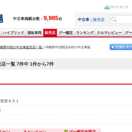
サイトマップ
9,985
中古車掲載台数：
台
中古車
｜
販売店
ハイブリッド
福祉車両
販売店
グー鑑定
ランキング
クルマレビュー
グー
縄県中部の中古車販売店一覧
沖縄県中頭郡読谷村の中古車販
一覧 7件中 1件から7件
伊良皆６５１
5
ペーン
キャンペーン
グー鑑定加盟店