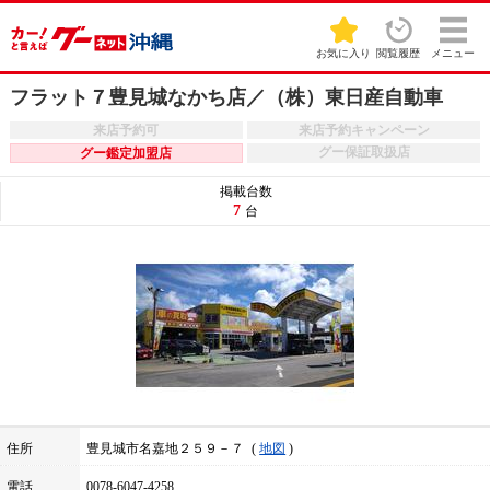
お気に入り
閲覧履歴
メニュー
フラット７豊見城なかち店／（株）東日産自動車
来店予約可
来店予約キャンペーン
グー保証取扱店
グー鑑定加盟店
掲載台数
7
台
住所
豊見城市名嘉地２５９－７
地図
電話
0078-6047-4258