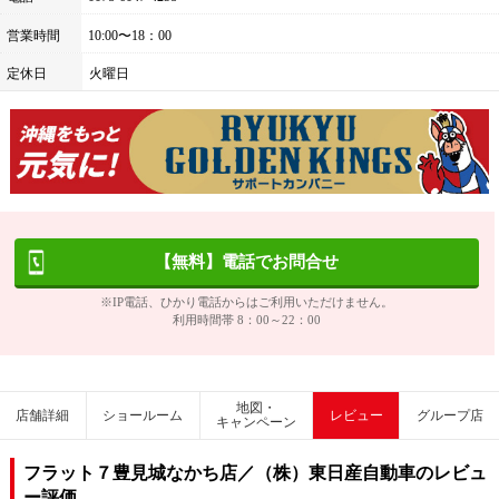
営業時間
10:00〜18：00
定休日
火曜日
【無料】電話でお問合せ
※IP電話、ひかり電話からはご利用いただけません。
利用時間帯 8：00～22：00
地図・
店舗詳細
ショールーム
レビュー
グループ店
キャンペーン
フラット７豊見城なかち店／（株）東日産自動車のレビュ
ー評価